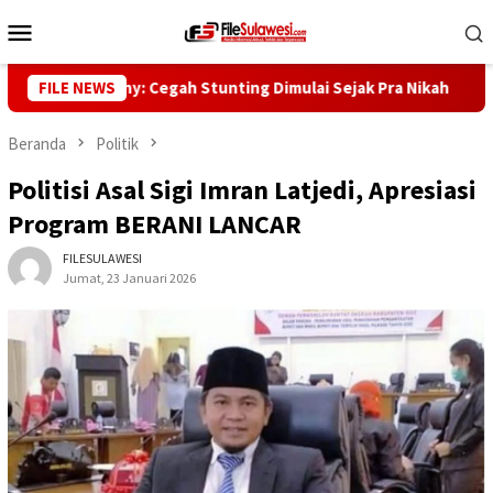
Loncat
Menu
ke
Mobile
konten
bernur Reny: Cegah Stunting Dimulai Sejak Pra Nikah
FILE NEWS
Kun
Beranda
Politik
Politisi Asal Sigi Imran Latjedi, Apresiasi
Program BERANI LANCAR
FILESULAWESI
Jumat, 23 Januari 2026