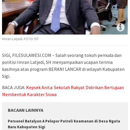
Imran Latjedi. FOTO: IST
SIGI, FILESULAWESI.COM – Salah seorang tokoh pemuda dan
politisi Imran Latjedi, SH menyampaikan ucapan terima
kasihnya atas program BERANI LANCAR di wilayah Kabupaten
Sigi.
BACA JUGA:
Kepsek Anita: Sekolah Rakyat Didirikan Bertujuan
Membentuk Karakter Siswa
BACAAN LAINNYA
Personel Batalyon A Pelopor Patroli Keamanan di Desa Ngata
Baru Kabupaten Sigi