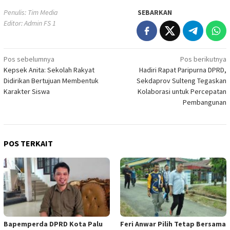
Penulis: Tim Media
SEBARKAN
Editor: Admin FS 1
Navigasi
Pos sebelumnya
Pos berikutnya
Kepsek Anita: Sekolah Rakyat
Hadiri Rapat Paripurna DPRD,
pos
Didirikan Bertujuan Membentuk
Sekdaprov Sulteng Tegaskan
Karakter Siswa
Kolaborasi untuk Percepatan
Pembangunan
POS TERKAIT
Bapemperda DPRD Kota Palu
Feri Anwar Pilih Tetap Bersama