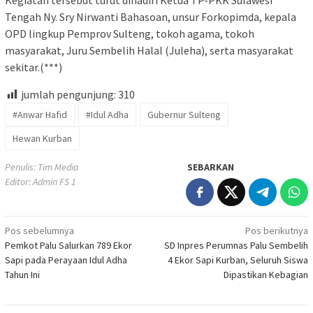
Tengah Ny. Sry Nirwanti Bahasoan, unsur Forkopimda, kepala
OPD lingkup Pemprov Sulteng, tokoh agama, tokoh
masyarakat, Juru Sembelih Halal (Juleha), serta masyarakat
sekitar.(***)
jumlah pengunjung:
310
#Anwar Hafid
#Idul Adha
Gubernur Sulteng
Hewan Kurban
Penulis: Tim Media
SEBARKAN
Editor: Admin FS 1
Navigasi
Pos sebelumnya
Pos berikutnya
Pemkot Palu Salurkan 789 Ekor
SD Inpres Perumnas Palu Sembelih
pos
Sapi pada Perayaan Idul Adha
4 Ekor Sapi Kurban, Seluruh Siswa
Tahun Ini
Dipastikan Kebagian