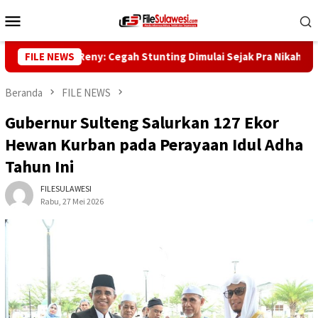
Loncat
Menu
ke
Mobile
konten
bernur Reny: Cegah Stunting Dimulai Sejak Pra Nikah
FILE NEWS
Ku
Beranda
FILE NEWS
Gubernur Sulteng Salurkan 127 Ekor
Hewan Kurban pada Perayaan Idul Adha
Tahun Ini
FILESULAWESI
Rabu, 27 Mei 2026