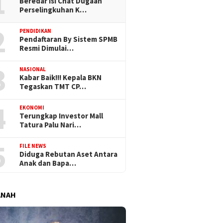
1
Beredar Isi Chat Dugaan
Perselingkuhan K…
2
PENDIDIKAN
Pendaftaran By Sistem SPMB
Resmi Dimulai…
3
NASIONAL
Kabar Baik!!! Kepala BKN
Tegaskan TMT CP…
4
EKONOMI
Terungkap Investor Mall
Tatura Palu Nari…
5
FILE NEWS
Diduga Rebutan Aset Antara
Anak dan Bapa…
ANAH