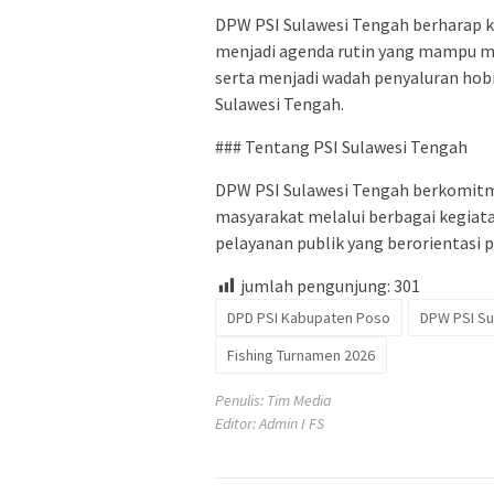
DPW PSI Sulawesi Tengah berharap k
menjadi agenda rutin yang mampu m
serta menjadi wadah penyaluran hobi
Sulawesi Tengah.
### Tentang PSI Sulawesi Tengah
DPW PSI Sulawesi Tengah berkomitm
masyarakat melalui berbagai kegiat
pelayanan publik yang berorientasi 
jumlah pengunjung:
301
DPD PSI Kabupaten Poso
DPW PSI Su
Fishing Turnamen 2026
Penulis: Tim Media
Editor: Admin I FS