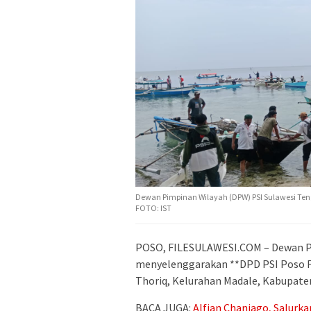
Dewan Pimpinan Wilayah (DPW) PSI Sulawesi Ten
FOTO: IST
POSO, FILESULAWESI.COM – Dewan Pi
menyelenggarakan **DPD PSI Poso Fi
Thoriq, Kelurahan Madale, Kabupaten
BACA JUGA:
Alfian Chaniago, Salurka