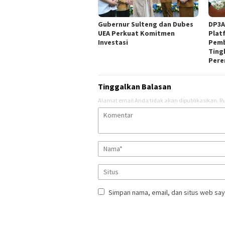
Gubernur Sulteng dan Dubes
DP3A
UEA Perkuat Komitmen
Plat
Investasi
Pemb
Ting
Pere
Tinggalkan Balasan
Alamat email Anda tidak akan dipublikasikan.
Ru
Simpan nama, email, dan situs web say