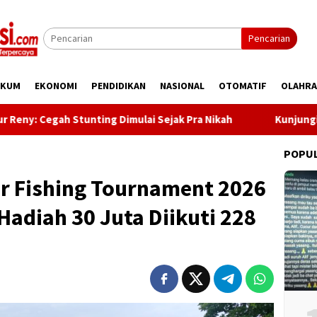
Pencarian
UKUM
EKONOMI
PENDIDIKAN
NASIONAL
OTOMATIF
OLAHR
h Stunting Dimulai Sejak Pra Nikah
Kunjungi Desa Mire
POPU
ar Fishing Tournament 2026
Hadiah 30 Juta Diikuti 228