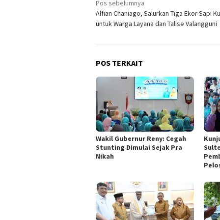
Navigasi
Pos sebelumnya
Alfian Chaniago, Salurkan Tiga Ekor Sapi K
pos
untuk Warga Layana dan Talise Valangguni
POS TERKAIT
Wakil Gubernur Reny: Cegah
Kunj
Stunting Dimulai Sejak Pra
Sult
Nikah
Pemb
Pelo