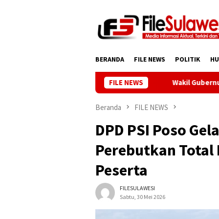
Loncat
ke
konten
BERANDA
FILE NEWS
POLITIK
H
FILE NEWS
Wakil Gubernur Reny: Cega
Beranda
FILE NEWS
DPD PSI Poso Gel
Perebutkan Total 
Peserta
FILESULAWESI
Sabtu, 30 Mei 2026