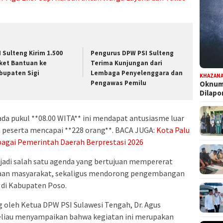
I Sulteng Kirim 1.500
Pengurus DPW PSI Sulteng
ket Bantuan ke
Terima Kunjungan dari
bupaten Sigi
Lembaga Penyelenggara dan
KHAZAN
Pengawas Pemilu
Oknum 
Dilap
ada pukul **08.00 WITA** ini mendapat antusiasme luar
h peserta mencapai **228 orang**. BACA JUGA:
Kota Palu
agai Pemerintah Daerah Berprestasi 2026
di salah satu agenda yang bertujuan mempererat
aan masyarakat, sekaligus mendorong pengembangan
i di Kabupaten Poso.
 oleh Ketua DPW PSI Sulawesi Tengah, Dr. Agus
liau menyampaikan bahwa kegiatan ini merupakan