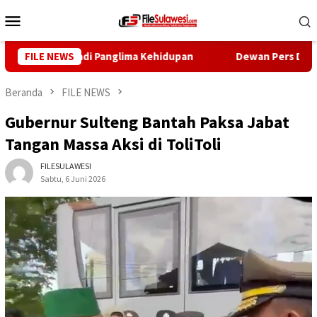
Loncat
Menu
ke
Mobile
konten
 Harus Jadi Panglima Kehidupan
FILE NEWS
Dewan Pers Dorong Wartaw
Beranda
FILE NEWS
Gubernur Sulteng Bantah Paksa Jabat
Tangan Massa Aksi di ToliToli
FILESULAWESI
Sabtu, 6 Juni 2026