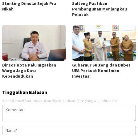
Stunting Dimulai Sejak Pra
Sulteng Pastikan
Nikah
Pembangunan Menjangkau
Pelosok
Dinsos Kota Palu Ingatkan
Gubernur Sulteng dan Dubes
Warga Jaga Data
UEA Perkuat Komitmen
Kependudukan
Investasi
Tinggalkan Balasan
Alamat email Anda tidak akan dipublikasikan.
Ruas yang wajib ditandai
*