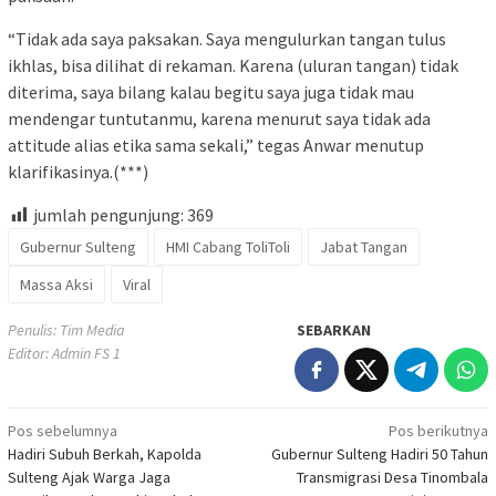
“Tidak ada saya paksakan. Saya mengulurkan tangan tulus
ikhlas, bisa dilihat di rekaman. Karena (uluran tangan) tidak
diterima, saya bilang kalau begitu saya juga tidak mau
mendengar tuntutanmu, karena menurut saya tidak ada
attitude alias etika sama sekali,” tegas Anwar menutup
klarifikasinya.(***)
jumlah pengunjung:
369
Gubernur Sulteng
HMI Cabang ToliToli
Jabat Tangan
Massa Aksi
Viral
Penulis: Tim Media
SEBARKAN
Editor: Admin FS 1
Navigasi
Pos sebelumnya
Pos berikutnya
Hadiri Subuh Berkah, Kapolda
Gubernur Sulteng Hadiri 50 Tahun
pos
Sulteng Ajak Warga Jaga
Transmigrasi Desa Tinombala