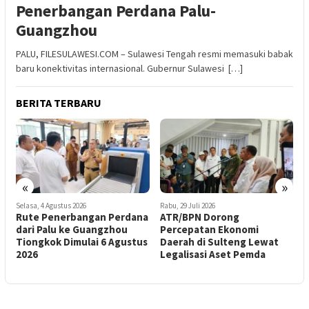
Penerbangan Perdana Palu-
Guangzhou
PALU, FILESULAWESI.COM – Sulawesi Tengah resmi memasuki babak
baru konektivitas internasional. Gubernur Sulawesi […]
BERITA TERBARU
«
»
Rabu, 29 Juli 2026
Rabu, 29 Juli 2026
ana
ATR/BPN Dorong
Fokus Utama Penyelesaian
Percepatan Ekonomi
KPK di Sulteng: Pelayanan
tus
Daerah di Sulteng Lewat
Publik, Pengelolaan Aset
Legalisasi Aset Pemda
Pemda dan Pendapatan
Daerah