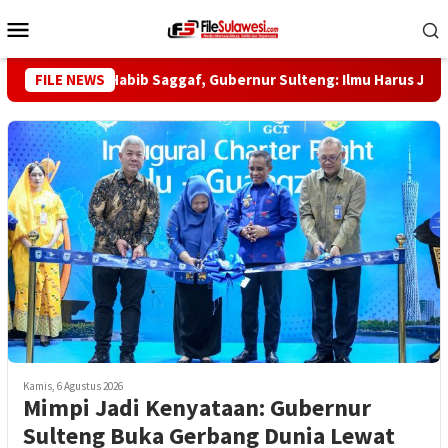
Loncat
Menu
ke
Mobile
konten
Haul ke-5 Habib Saggaf, Gubernur Sulteng: Ilmu Harus Jadi Pangl
FILE NEWS
Kamis, 6 Agustus 2026
Mimpi Jadi Kenyataan: Gubernur
Sulteng Buka Gerbang Dunia Lewat