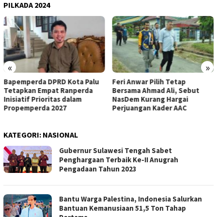
PILKADA 2024
«
»
Feri Anwar Pilih Tetap
Pengurus Inti DPW Partai
Bersama Ahmad Ali, Sebut
Nasdem Sulteng Resmi
NasDem Kurang Hargai
Mengundurkan Diri dari
Perjuangan Kader AAC
Kepengurusan
KATEGORI:
NASIONAL
Gubernur Sulawesi Tengah Sabet
Penghargaan Terbaik Ke-II Anugrah
Pengadaan Tahun 2023
Bantu Warga Palestina, Indonesia Salurkan
Bantuan Kemanusiaan 51,5 Ton Tahap