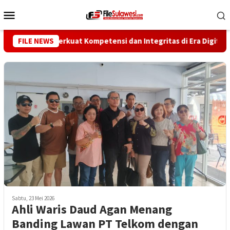
Loncat
Menu
ke
Mobile
konten
artawan Perkuat Kompetensi dan Integritas di Era Digital
FILE NEWS
Sabtu, 23 Mei 2026
Ahli Waris Daud Agan Menang
Banding Lawan PT Telkom dengan