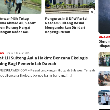
»
Anwar Pilih Tetap
Pengurus Inti DPW Partai
Komisi
ama Ahmad Ali, Sebut
Nasdem Sulteng Resmi
Turun 
em Kurang Hargai
Mengundurkan Diri dari
Pence
uangan Kader AAC
Kepengurusan
Kontri
KHAZAN
Oknum 
Dilap
EWS
FILESULAWESI
Senin, 6 Januari 2025
at LH Sulteng Aulia Hakim: Bencana Ekologis
ing Bagi Pemerintah Daerah
FILESULAWESI.COM – Pegiat Lingkungan Hidup di Sulawesi Tengah
but Bencana Ekologis berupa banjir bandang […]