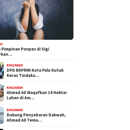
 III DPRD Sulteng
Dapat Mandat PKB, H Nanang
Bapempe
ke PT CPM, Isu
Persiapkan Diri Hadapi
Tetapka
maran hingga
Pilwalkot Palu 2029
Inisiati
busi PAD Jadi Sorotan
Propem
AH
Pimpinan Ponpes di Sigi
orkan…
KHAZANAH
DPD BKPRMI Kota Palu Kutuk
Keras Tindaka…
KHAZANAH
Ahmad Ali Waqafkan 14 Hektar
Lahan di Am…
KHAZANAH
Dukung Penyebaran Dakwah,
Ahmad Ali Tema…