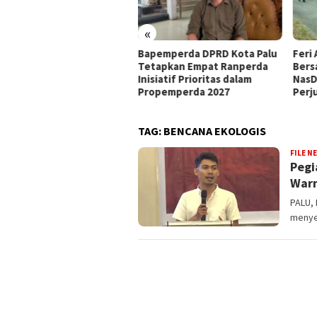
«
at Mandat PKB, H Nanang
Bapemperda DPRD Kota Palu
Feri 
siapkan Diri Hadapi
Tetapkan Empat Ranperda
Bers
walkot Palu 2029
Inisiatif Prioritas dalam
NasD
Propemperda 2027
Perj
TAG:
BENCANA EKOLOGIS
FILE N
Pegi
Warn
PALU, 
menye