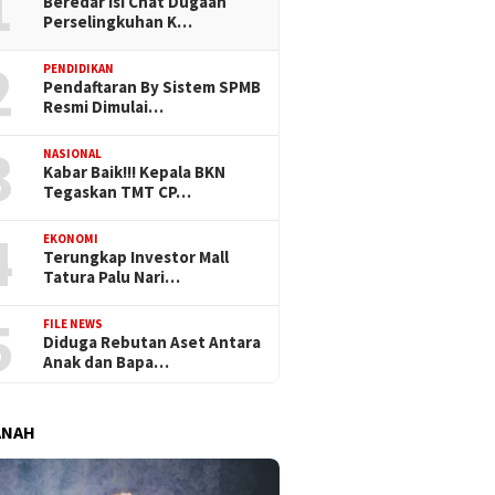
1
Beredar Isi Chat Dugaan
Perselingkuhan K…
2
PENDIDIKAN
Pendaftaran By Sistem SPMB
Resmi Dimulai…
3
NASIONAL
Kabar Baik!!! Kepala BKN
Tegaskan TMT CP…
4
EKONOMI
Terungkap Investor Mall
Tatura Palu Nari…
5
FILE NEWS
Diduga Rebutan Aset Antara
Anak dan Bapa…
ANAH