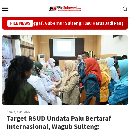
Loncat
Menu
ke
Mobile
konten
e-5 Habib Saggaf, Gubernur Sulteng: Ilmu Harus Jadi Panglima Ke
FILE NEWS
Kamis, 7 Mei 2026
Target RSUD Undata Palu Bertaraf
Internasional, Wagub Sulteng: