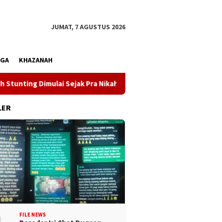
JUMAT, 7 AGUSTUS 2026
AGA
KHAZANAH
ng Dimulai Sejak Pra Nikah
Kunjungi Desa Mire, Gubernu
LER
FILE NEWS