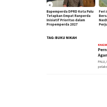
«
at Mandat PKB, H Nanang
Bapemperda DPRD Kota Palu
Feri 
siapkan Diri Hadapi
Tetapkan Empat Ranperda
Bers
walkot Palu 2029
Inisiatif Prioritas dalam
NasD
Propemperda 2027
Perj
TAG:
BUKU NIKAH
KHAZA
Pern
Aga
PALU,
pelaks