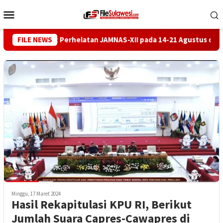
Loncat
Menu
ke
Mobile
konten
a Palu Ikut Perhelatan JAMNAS-XII pada 14-21 Agustus di Cibubur
FILE NEWS
Minggu, 17 Maret 2024
Hasil Rekapitulasi KPU RI, Berikut
Jumlah Suara Capres-Cawapres di