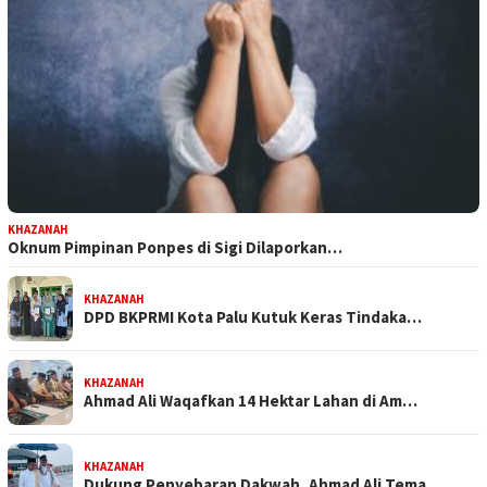
KHAZANAH
Oknum Pimpinan Ponpes di Sigi Dilaporkan…
KHAZANAH
DPD BKPRMI Kota Palu Kutuk Keras Tindaka…
KHAZANAH
Ahmad Ali Waqafkan 14 Hektar Lahan di Am…
KHAZANAH
Dukung Penyebaran Dakwah, Ahmad Ali Tema…