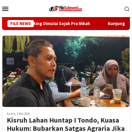
Loncat
Menu
ke
Mobile
konten
Cegah Stunting Dimulai Sejak Pra Nikah
FILE NEWS
Kunjungi Desa M
Kamis, 1 Mei 2025
Kisruh Lahan Huntap I Tondo, Kuasa
Hukum: Bubarkan Satgas Agraria Jika