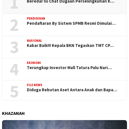
1
Beredar Isi Chat Dugaan Perselingkuhan K…
2
PENDIDIKAN
Pendaftaran By Sistem SPMB Resmi Dimulai…
3
NASIONAL
Kabar Baik!!! Kepala BKN Tegaskan TMT CP…
4
EKONOMI
Terungkap Investor Mall Tatura Palu Nari…
5
FILE NEWS
Diduga Rebutan Aset Antara Anak dan Bapa…
KHAZANAH