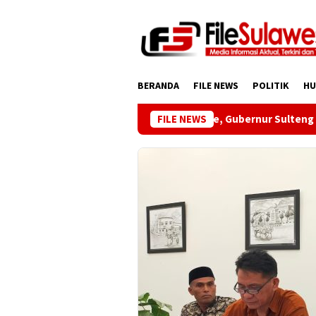
Loncat
ke
konten
BERANDA
FILE NEWS
POLITIK
H
Kunjungi Desa Mire, Gubernur Sulteng Pasti
FILE NEWS