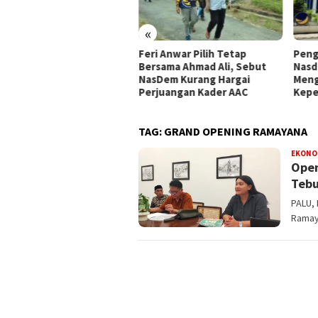
«
pemperda DPRD Kota Palu
Feri Anwar Pilih Tetap
Peng
tapkan Empat Ranperda
Bersama Ahmad Ali, Sebut
Nasd
siatif Prioritas dalam
NasDem Kurang Hargai
Meng
opemperda 2027
Perjuangan Kader AAC
Kepe
TAG:
GRAND OPENING RAMAYANA
EKONO
Open
Tebu
PALU,
Ramay