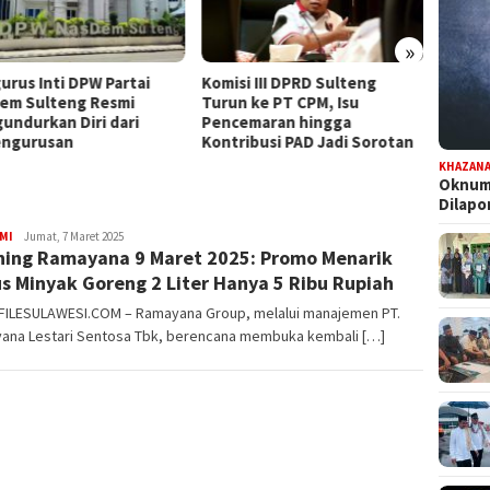
»
urus Inti DPW Partai
Komisi III DPRD Sulteng
Dapat
em Sulteng Resmi
Turun ke PT CPM, Isu
Persia
undurkan Diri dari
Pencemaran hingga
Pilwal
ngurusan
Kontribusi PAD Jadi Sorotan
KHAZAN
Oknum 
Dilap
MI
FILESULAWESI
Jumat, 7 Maret 2025
ing Ramayana 9 Maret 2025: Promo Menarik
s Minyak Goreng 2 Liter Hanya 5 Ribu Rupiah
 FILESULAWESI.COM – Ramayana Group, melalui manajemen PT.
ana Lestari Sentosa Tbk, berencana membuka kembali […]