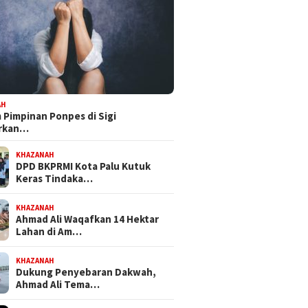
 Mandat PKB, H Nanang
Bapemperda DPRD Kota Palu
Feri Anw
pkan Diri Hadapi
Tetapkan Empat Ranperda
Bersama
kot Palu 2029
Inisiatif Prioritas dalam
NasDem 
Propemperda 2027
Perjuan
AH
Pimpinan Ponpes di Sigi
orkan…
KHAZANAH
DPD BKPRMI Kota Palu Kutuk
Keras Tindaka…
KHAZANAH
Ahmad Ali Waqafkan 14 Hektar
Lahan di Am…
KHAZANAH
Dukung Penyebaran Dakwah,
Ahmad Ali Tema…