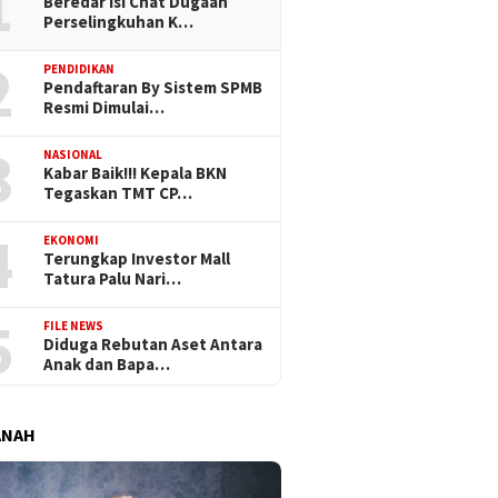
1
Beredar Isi Chat Dugaan
Perselingkuhan K…
2
PENDIDIKAN
Pendaftaran By Sistem SPMB
Resmi Dimulai…
3
NASIONAL
Kabar Baik!!! Kepala BKN
Tegaskan TMT CP…
4
EKONOMI
Terungkap Investor Mall
Tatura Palu Nari…
5
FILE NEWS
Diduga Rebutan Aset Antara
Anak dan Bapa…
ANAH