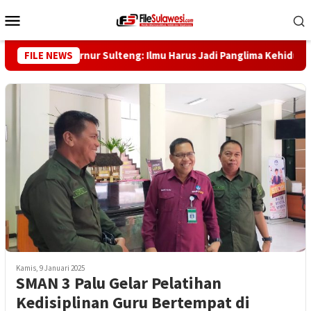
Loncat
Menu
ke
Mobile
konten
aggaf, Gubernur Sulteng: Ilmu Harus Jadi Panglima Kehidupan
FILE NEWS
Kamis, 9 Januari 2025
SMAN 3 Palu Gelar Pelatihan
Kedisiplinan Guru Bertempat di