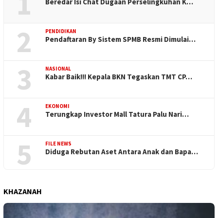
1
Beredar Isi Chat Dugaan Perselingkuhan K…
2
PENDIDIKAN
Pendaftaran By Sistem SPMB Resmi Dimulai…
3
NASIONAL
Kabar Baik!!! Kepala BKN Tegaskan TMT CP…
4
EKONOMI
Terungkap Investor Mall Tatura Palu Nari…
5
FILE NEWS
Diduga Rebutan Aset Antara Anak dan Bapa…
KHAZANAH