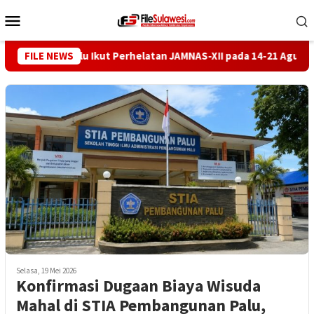
Loncat
Menu
ke
Mobile
konten
en Kota Palu Ikut Perhelatan JAMNAS-XII pada 14-21 Agustus di 
FILE NEWS
Selasa, 19 Mei 2026
Konfirmasi Dugaan Biaya Wisuda
Mahal di STIA Pembangunan Palu,