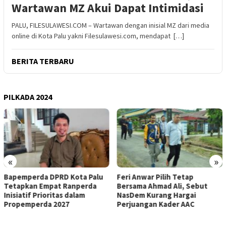
Wartawan MZ Akui Dapat Intimidasi
PALU, FILESULAWESI.COM – Wartawan dengan inisial MZ dari media
online di Kota Palu yakni Filesulawesi.com, mendapat […]
BERITA TERBARU
PILKADA 2024
«
»
lu
Feri Anwar Pilih Tetap
Pengurus Inti DPW Partai
Bersama Ahmad Ali, Sebut
Nasdem Sulteng Resmi
NasDem Kurang Hargai
Mengundurkan Diri dari
Perjuangan Kader AAC
Kepengurusan