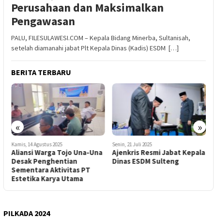
Perusahaan dan Maksimalkan
Pengawasan
PALU, FILESULAWESI.COM – Kepala Bidang Minerba, Sultanisah,
setelah diamanahi jabat Plt Kepala Dinas (Kadis) ESDM […]
BERITA TERBARU
«
»
Kamis, 14 Agustus 2025
Senin, 21 Juli 2025
R
Aliansi Warga Tojo Una-Una
Ajenkris Resmi Jabat Kepala
K
i
Desak Penghentian
Dinas ESDM Sulteng
U
Sementara Aktivitas PT
A
Estetika Karya Utama
PILKADA 2024