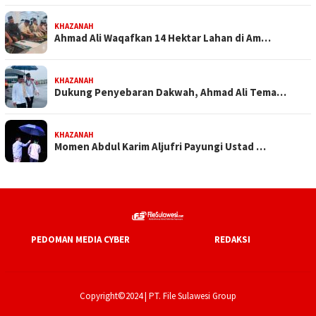
KHAZANAH
Ahmad Ali Waqafkan 14 Hektar Lahan di Am…
KHAZANAH
Dukung Penyebaran Dakwah, Ahmad Ali Tema…
KHAZANAH
Momen Abdul Karim Aljufri Payungi Ustad …
PEDOMAN MEDIA CYBER
REDAKSI
Copyright©2024 | PT. File Sulawesi Group