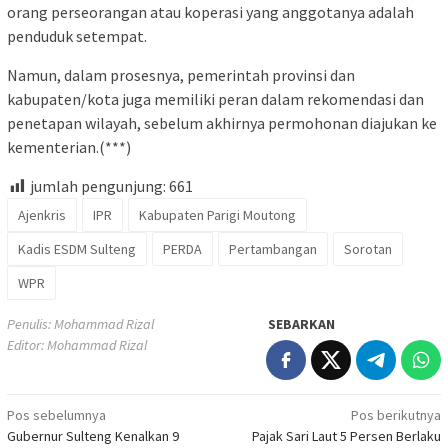
orang perseorangan atau koperasi yang anggotanya adalah
penduduk setempat.
Namun, dalam prosesnya, pemerintah provinsi dan
kabupaten/kota juga memiliki peran dalam rekomendasi dan
penetapan wilayah, sebelum akhirnya permohonan diajukan ke
kementerian.(***)
jumlah pengunjung:
661
Ajenkris
IPR
Kabupaten Parigi Moutong
Kadis ESDM Sulteng
PERDA
Pertambangan
Sorotan
WPR
Penulis: Mohammad Rizal
SEBARKAN
Editor: Mohammad Rizal
Navigasi
Pos sebelumnya
Pos berikutnya
Gubernur Sulteng Kenalkan 9
Pajak Sari Laut 5 Persen Berlaku
pos