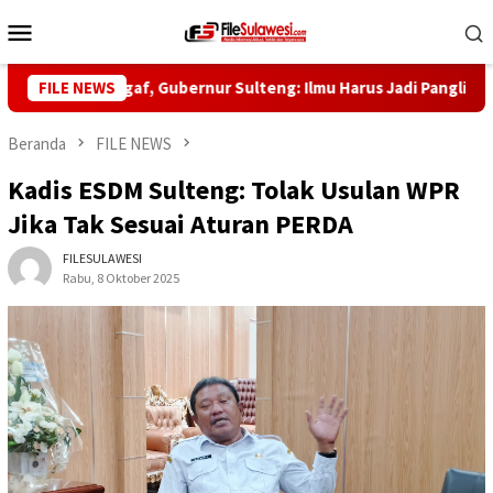
Loncat
Menu
ke
Mobile
konten
ib Saggaf, Gubernur Sulteng: Ilmu Harus Jadi Panglima Kehidupa
FILE NEWS
Beranda
FILE NEWS
Kadis ESDM Sulteng: Tolak Usulan WPR
Jika Tak Sesuai Aturan PERDA
FILESULAWESI
Rabu, 8 Oktober 2025