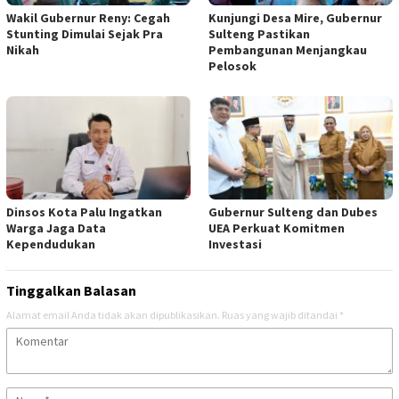
Wakil Gubernur Reny: Cegah
Kunjungi Desa Mire, Gubernur
Stunting Dimulai Sejak Pra
Sulteng Pastikan
Nikah
Pembangunan Menjangkau
Pelosok
Dinsos Kota Palu Ingatkan
Gubernur Sulteng dan Dubes
Warga Jaga Data
UEA Perkuat Komitmen
Kependudukan
Investasi
Tinggalkan Balasan
Alamat email Anda tidak akan dipublikasikan.
Ruas yang wajib ditandai
*