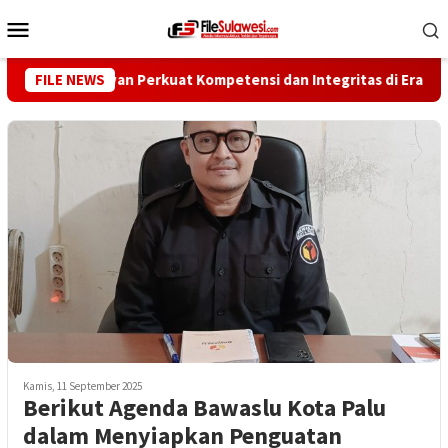
Loncat
Menu
ke
Mobile
konten
ng Wartawan Perkuat Kompetensi dan Integritas di Era Digital
FILE NEWS
Kamis, 11 September 2025
Berikut Agenda Bawaslu Kota Palu
dalam Menyiapkan Penguatan