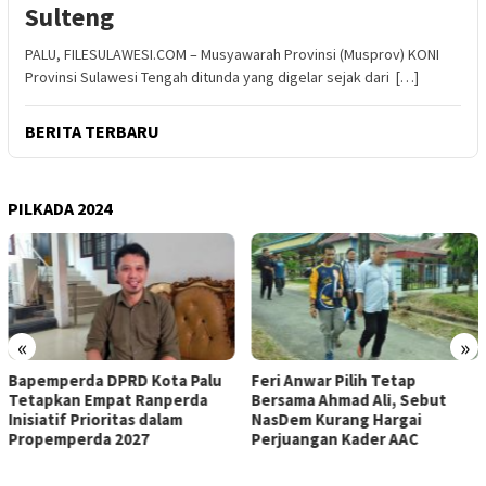
Sulteng
PALU, FILESULAWESI.COM – Musyawarah Provinsi (Musprov) KONI
Provinsi Sulawesi Tengah ditunda yang digelar sejak dari […]
BERITA TERBARU
PILKADA 2024
«
»
Feri Anwar Pilih Tetap
Pengurus Inti DPW Partai
Bersama Ahmad Ali, Sebut
Nasdem Sulteng Resmi
NasDem Kurang Hargai
Mengundurkan Diri dari
Perjuangan Kader AAC
Kepengurusan