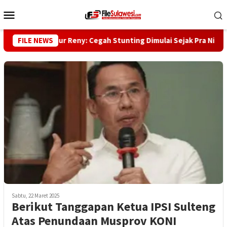
Loncat
Menu
ke
Mobile
konten
akil Gubernur Reny: Cegah Stunting Dimulai Sejak Pra Nikah
FILE NEWS
Sabtu, 22 Maret 2025
Berikut Tanggapan Ketua IPSI Sulteng
Atas Penundaan Musprov KONI