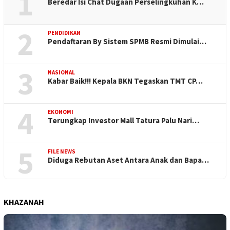
1
Beredar Isi Chat Dugaan Perselingkuhan K…
2
PENDIDIKAN
Pendaftaran By Sistem SPMB Resmi Dimulai…
3
NASIONAL
Kabar Baik!!! Kepala BKN Tegaskan TMT CP…
4
EKONOMI
Terungkap Investor Mall Tatura Palu Nari…
5
FILE NEWS
Diduga Rebutan Aset Antara Anak dan Bapa…
KHAZANAH