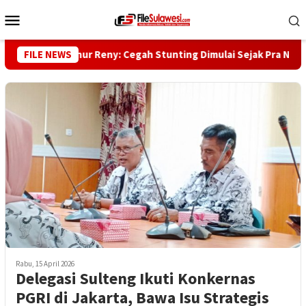
Loncat
Menu
ke
Mobile
konten
akil Gubernur Reny: Cegah Stunting Dimulai Sejak Pra Nikah
FILE NEWS
Rabu, 15 April 2026
Delegasi Sulteng Ikuti Konkernas
PGRI di Jakarta, Bawa Isu Strategis