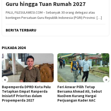
Guru hingga Tuan Rumah 2027
PALU, FILESULAWESI.COM – Sebanyak 30 orang delegasi atau
kontingen Persatuan Guru Republik Indonesia (PGRI) Provinsi […]
BERITA TERBARU
PILKADA 2024
«
»
u
Feri Anwar Pilih Tetap
Pengurus Inti DPW Partai
Bersama Ahmad Ali, Sebut
Nasdem Sulteng Resmi
NasDem Kurang Hargai
Mengundurkan Diri dari
Perjuangan Kader AAC
Kepengurusan