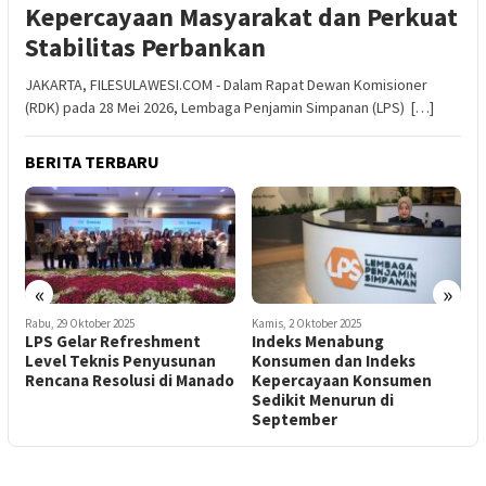
Kepercayaan Masyarakat dan Perkuat
Stabilitas Perbankan
JAKARTA, FILESULAWESI.COM - Dalam Rapat Dewan Komisioner
(RDK) pada 28 Mei 2026, Lembaga Penjamin Simpanan (LPS) […]
BERITA TERBARU
«
»
Kamis, 2 Oktober 2025
Selasa, 27 Mei 2025
S
Indeks Menabung
Jaga Stabilitas Keuangan
Konsumen dan Indeks
dan Perbankan: LPS
S
do
Kepercayaan Konsumen
Sesuaikan Tingkat Bunga
S
Sedikit Menurun di
Penjaminan
S
September
W