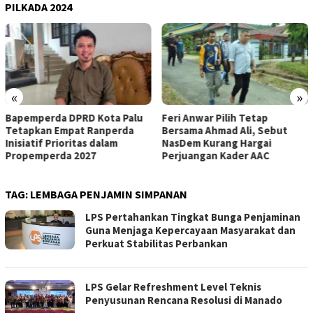
PILKADA 2024
«
»
Feri Anwar Pilih Tetap
Pengurus Inti DPW Partai
Bersama Ahmad Ali, Sebut
Nasdem Sulteng Resmi
NasDem Kurang Hargai
Mengundurkan Diri dari
Perjuangan Kader AAC
Kepengurusan
TAG:
LEMBAGA PENJAMIN SIMPANAN
LPS Pertahankan Tingkat Bunga Penjaminan
Guna Menjaga Kepercayaan Masyarakat dan
Perkuat Stabilitas Perbankan
LPS Gelar Refreshment Level Teknis
Penyusunan Rencana Resolusi di Manado