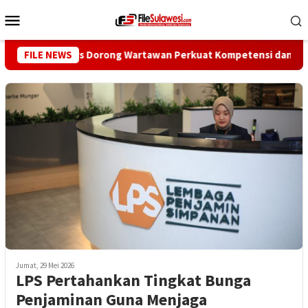
Loncat
Menu
ke
Mobile
konten
Dewan Pers Dorong Wartawan Perkuat Kompetensi dan Integritas 
FILE NEWS
Jumat, 29 Mei 2026
LPS Pertahankan Tingkat Bunga
Penjaminan Guna Menjaga