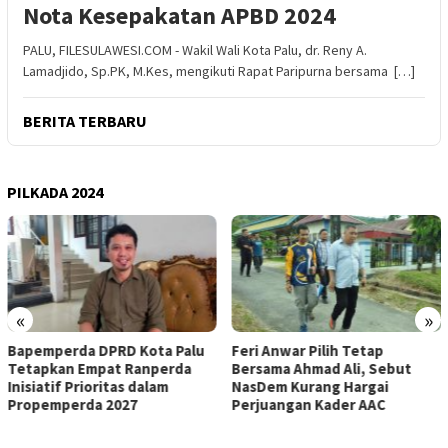
Nota Kesepakatan APBD 2024
PALU, FILESULAWESI.COM - Wakil Wali Kota Palu, dr. Reny A.
Lamadjido, Sp.PK, M.Kes, mengikuti Rapat Paripurna bersama […]
BERITA TERBARU
PILKADA 2024
«
»
Bapemperda DPRD Kota Palu
Feri Anwar Pilih Tetap
Tetapkan Empat Ranperda
Bersama Ahmad Ali, Sebut
Inisiatif Prioritas dalam
NasDem Kurang Hargai
Propemperda 2027
Perjuangan Kader AAC