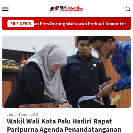
Loncat
Menu
ke
Mobile
konten
FILE NEWS
Dewan Pers Dorong Wartawan Perkuat Kompetensi dan Int
Jumat, 11 Agustus 2023
Wakil Wali Kota Palu Hadiri Rapat
Paripurna Agenda Penandatanganan