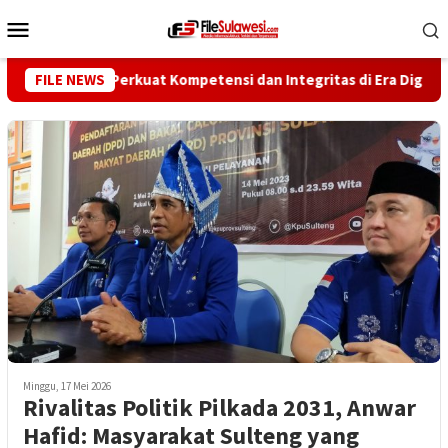
Loncat
Menu
ke
Mobile
konten
artawan Perkuat Kompetensi dan Integritas di Era Digital
FILE NEWS
Minggu, 17 Mei 2026
Rivalitas Politik Pilkada 2031, Anwar
Hafid: Masyarakat Sulteng yang