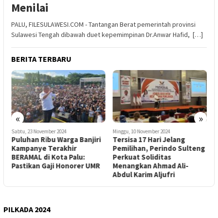
Menilai
PALU, FILESULAWESI.COM - Tantangan Berat pemerintah provinsi
Sulawesi Tengah dibawah duet kepemimpinan Dr.Anwar Hafid, […]
BERITA TERBARU
«
»
Sabtu, 23 November 2024
Minggu, 10 November 2024
J
Puluhan Ribu Warga Banjiri
Tersisa 17 Hari Jelang
M
Kampanye Terakhir
Pemilihan, Perindo Sulteng
I
BERAMAL di Kota Palu:
Perkuat Soliditas
P
Pastikan Gaji Honorer UMR
Menangkan Ahmad Ali-
K
Abdul Karim Aljufri
PILKADA 2024