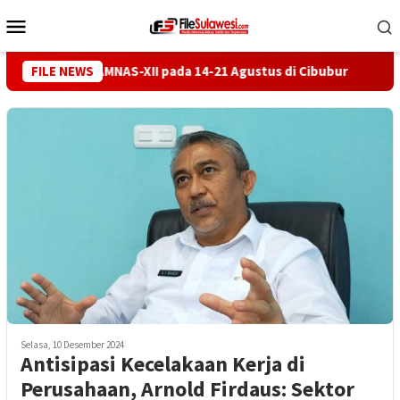
Loncat
Menu
ke
Mobile
konten
erhelatan JAMNAS-XII pada 14-21 Agustus di Cibubur
FILE NEWS
Lura
Selasa, 10 Desember 2024
Antisipasi Kecelakaan Kerja di
Perusahaan, Arnold Firdaus: Sektor