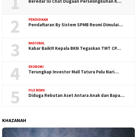
1
Beredar Isi Chat Dugaan Perselingkuhan K…
2
PENDIDIKAN
Pendaftaran By Sistem SPMB Resmi Dimulai…
3
NASIONAL
Kabar Baik!!! Kepala BKN Tegaskan TMT CP…
4
EKONOMI
Terungkap Investor Mall Tatura Palu Nari…
5
FILE NEWS
Diduga Rebutan Aset Antara Anak dan Bapa…
KHAZANAH