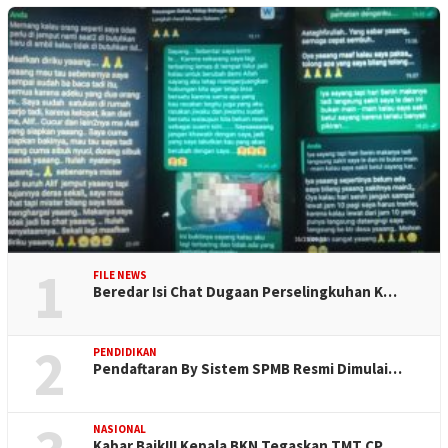
1
FILE NEWS
Beredar Isi Chat Dugaan Perselingkuhan K…
2
PENDIDIKAN
Pendaftaran By Sistem SPMB Resmi Dimulai…
NASIONAL
Kabar Baik!!! Kepala BKN Tegaskan TMT CP…