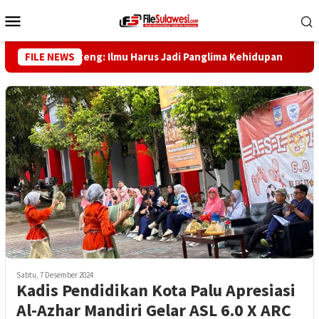
Loncat
Menu
ke
Mobile
konten
ubernur Sulteng: Ilmu Harus Jadi Panglima Kehidupan
FILE NEWS
Dew
Sabtu, 7 Desember 2024
Kadis Pendidikan Kota Palu Apresiasi
Al-Azhar Mandiri Gelar ASL 6.0 X ARC