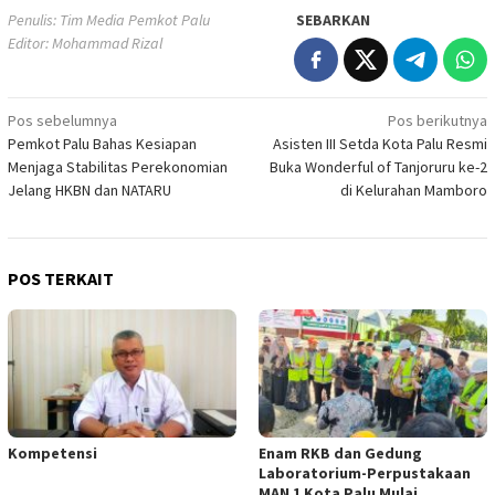
Penulis: Tim Media Pemkot Palu
SEBARKAN
Editor: Mohammad Rizal
Navigasi
Pos sebelumnya
Pos berikutnya
Pemkot Palu Bahas Kesiapan
Asisten III Setda Kota Palu Resmi
pos
Menjaga Stabilitas Perekonomian
Buka Wonderful of Tanjoruru ke-2
Jelang HKBN dan NATARU
di Kelurahan Mamboro
POS TERKAIT
Kompetensi
Enam RKB dan Gedung
Laboratorium-Perpustakaan
MAN 1 Kota Palu Mulai