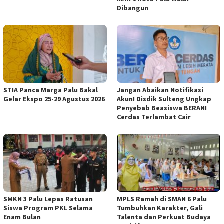
Dibangun
STIA Panca Marga Palu Bakal
Jangan Abaikan Notifikasi
Gelar Ekspo 25-29 Agustus 2026
Akun! Disdik Sulteng Ungkap
Penyebab Beasiswa BERANI
Cerdas Terlambat Cair
SMKN 3 Palu Lepas Ratusan
MPLS Ramah di SMAN 6 Palu
Siswa Program PKL Selama
Tumbuhkan Karakter, Gali
Enam Bulan
Talenta dan Perkuat Budaya