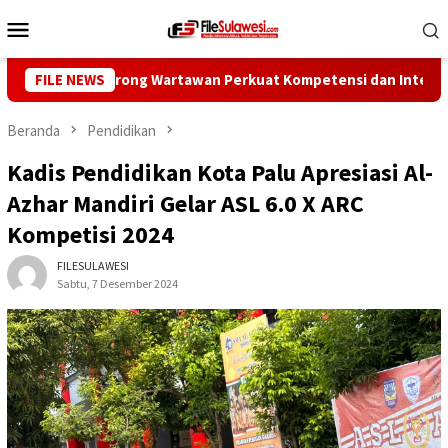
Loncat
Menu
ke
Mobile
konten
 Pers Dorong Wartawan Perkuat Kompetensi dan Integritas di Era
FILE NEWS
Beranda
Pendidikan
Kadis Pendidikan Kota Palu Apresiasi Al-
Azhar Mandiri Gelar ASL 6.0 X ARC
Kompetisi 2024
FILESULAWESI
Sabtu, 7 Desember 2024