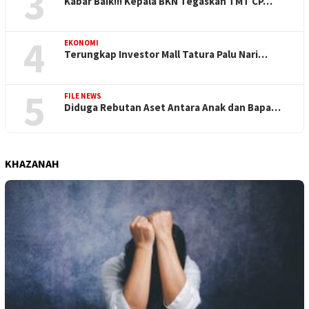
3
Kabar Baik!!! Kepala BKN Tegaskan TMT CP…
4
EKONOMI
Terungkap Investor Mall Tatura Palu Nari…
5
FILE NEWS
Diduga Rebutan Aset Antara Anak dan Bapa…
KHAZANAH