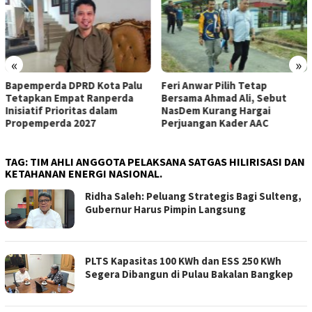
«
»
Feri Anwar Pilih Tetap
Pengurus Inti DPW Partai
Bersama Ahmad Ali, Sebut
Nasdem Sulteng Resmi
NasDem Kurang Hargai
Mengundurkan Diri dari
Perjuangan Kader AAC
Kepengurusan
TAG:
TIM AHLI ANGGOTA PELAKSANA SATGAS HILIRISASI DAN
KETAHANAN ENERGI NASIONAL.
Ridha Saleh: Peluang Strategis Bagi Sulteng,
Gubernur Harus Pimpin Langsung
PLTS Kapasitas 100 KWh dan ESS 250 KWh
Segera Dibangun di Pulau Bakalan Bangkep