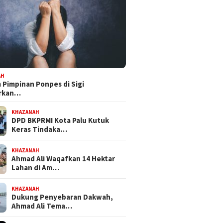
Dapat Mandat PKB, H Nanang
Bapemperda DPRD Kota Pa
Persiapkan Diri Hadapi
Tetapkan Empat Ranperd
Pilwalkot Palu 2029
Inisiatif Prioritas dalam
otan
Propemperda 2027
AH
Pimpinan Ponpes di Sigi
orkan…
KHAZANAH
DPD BKPRMI Kota Palu Kutuk
Keras Tindaka…
KHAZANAH
Ahmad Ali Waqafkan 14 Hektar
Lahan di Am…
KHAZANAH
Dukung Penyebaran Dakwah,
Ahmad Ali Tema…