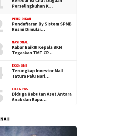
1
Beredar Isi Chat Dugaan
Perselingkuhan K…
2
PENDIDIKAN
Pendaftaran By Sistem SPMB
Resmi Dimulai…
3
NASIONAL
Kabar Baik!!! Kepala BKN
Tegaskan TMT CP…
4
EKONOMI
Terungkap Investor Mall
Tatura Palu Nari…
5
FILE NEWS
Diduga Rebutan Aset Antara
Anak dan Bapa…
ANAH