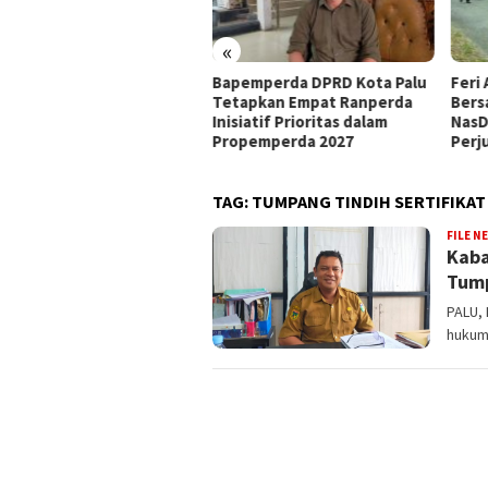
«
 Nanang
Bapemperda DPRD Kota Palu
Feri Anwar Pilih Tetap
i
Tetapkan Empat Ranperda
Bersama Ahmad Ali, Se
Inisiatif Prioritas dalam
NasDem Kurang Hargai
Propemperda 2027
Perjuangan Kader AAC
TAG:
TUMPANG TINDIH SERTIFIKAT
FILE N
Kaba
Tump
PALU, 
hukum 