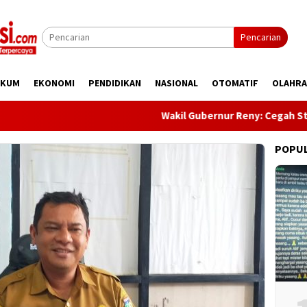
Pencarian
UKUM
EKONOMI
PENDIDIKAN
NASIONAL
OTOMATIF
OLAHR
Wakil Gubernur Reny: Cegah Stunting D
POPU