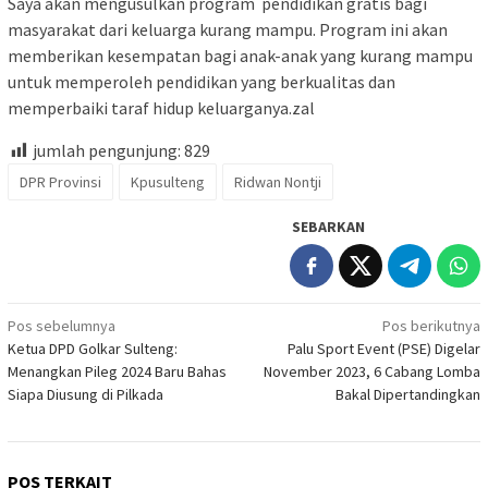
Saya akan mengusulkan program pendidikan gratis bagi
masyarakat dari keluarga kurang mampu. Program ini akan
memberikan kesempatan bagi anak-anak yang kurang mampu
untuk memperoleh pendidikan yang berkualitas dan
memperbaiki taraf hidup keluarganya.zal
jumlah pengunjung:
829
DPR Provinsi
Kpusulteng
Ridwan Nontji
SEBARKAN
Navigasi
Pos sebelumnya
Pos berikutnya
Ketua DPD Golkar Sulteng:
Palu Sport Event (PSE) Digelar
pos
Menangkan Pileg 2024 Baru Bahas
November 2023, 6 Cabang Lomba
Siapa Diusung di Pilkada
Bakal Dipertandingkan
POS TERKAIT