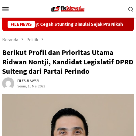
Loncat
Menu
ke
Mobile
konten
nur Reny: Cegah Stunting Dimulai Sejak Pra Nikah
FILE NEWS
Kunju
Beranda
Politik
Berikut Profil dan Prioritas Utama
Ridwan Nontji, Kandidat Legislatif DPRD
Sulteng dari Partai Perindo
FILESULAWESI
Senin, 15 Mei 2023