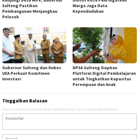
Kunjungi Desa Mire, Gubernur
Dinsos Kota Palu Ingatkan
Sulteng Pastikan
Warga Jaga Data
Pembangunan Menjangkau
Kependudukan
Pelosok
Gubernur Sulteng dan Dubes
DP3A Sulteng Siapkan
UEA Perkuat Komitmen
Platform Digital Pembelajaran
Investasi
untuk Tingkatkan Kapasitas
Perempuan dan Anak
Tinggalkan Balasan
Alamat email Anda tidak akan dipublikasikan.
Ruas yang wajib ditandai
*