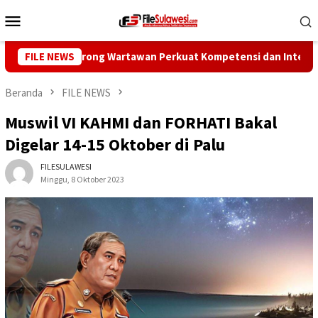
Loncat
Menu
ke
Mobile
konten
 Pers Dorong Wartawan Perkuat Kompetensi dan Integritas di Er
FILE NEWS
Beranda
FILE NEWS
Muswil VI KAHMI dan FORHATI Bakal
Digelar 14-15 Oktober di Palu
FILESULAWESI
Minggu, 8 Oktober 2023