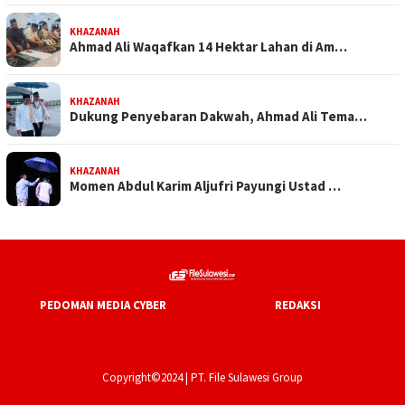
KHAZANAH
Ahmad Ali Waqafkan 14 Hektar Lahan di Am…
KHAZANAH
Dukung Penyebaran Dakwah, Ahmad Ali Tema…
KHAZANAH
Momen Abdul Karim Aljufri Payungi Ustad …
PEDOMAN MEDIA CYBER
REDAKSI
Copyright©2024 | PT. File Sulawesi Group