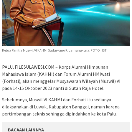
Ketua Panitia Muswil VI KAHMI Sudaryano R. Lamangkona. FOTO : IST
PALU, FILESULAWESI.COM – Korps Alumni Himpunan
Mahasiswa Islam (KAHMI) dan Forum Alumni HMIwati
(Forhati), akan menggelar Musyawarah Wilayah (Muswil) VI
pada 14-15 Oktober 2023 nanti di Sutan Raja Hotel.
Sebelumnya, Muswil VI KAHMI dan Forhati itu sedianya
dilaksanakan di Luwuk, Kabupaten Banggai, namun karena
pertimbangan teknis sehingga dipindahkan ke kota Palu.
BACAAN LAINNYA