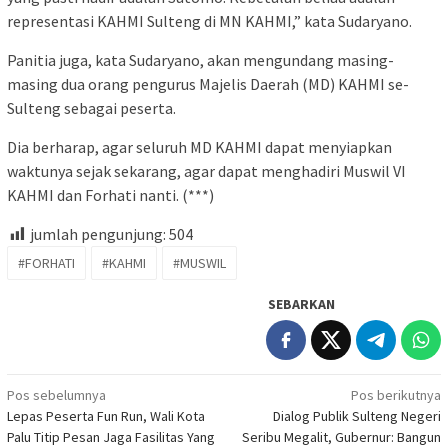
representasi KAHMI Sulteng di MN KAHMI,” kata Sudaryano.
Panitia juga, kata Sudaryano, akan mengundang masing-
masing dua orang pengurus Majelis Daerah (MD) KAHMI se-
Sulteng sebagai peserta.
Dia berharap, agar seluruh MD KAHMI dapat menyiapkan
waktunya sejak sekarang, agar dapat menghadiri Muswil VI
KAHMI dan Forhati nanti. (***)
jumlah pengunjung:
504
#FORHATI
#KAHMI
#MUSWIL
SEBARKAN
Navigasi
Pos sebelumnya
Pos berikutnya
Lepas Peserta Fun Run, Wali Kota
Dialog Publik Sulteng Negeri
pos
Palu Titip Pesan Jaga Fasilitas Yang
Seribu Megalit, Gubernur: Bangun