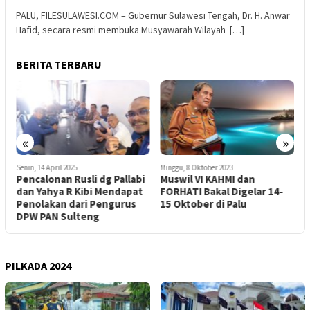
PALU, FILESULAWESI.COM – Gubernur Sulawesi Tengah, Dr. H. Anwar
Hafid, secara resmi membuka Musyawarah Wilayah […]
BERITA TERBARU
«
»
Senin, 14 April 2025
Minggu, 8 Oktober 2023
K
Pencalonan Rusli dg Pallabi
Muswil VI KAHMI dan
D
dan Yahya R Kibi Mendapat
FORHATI Bakal Digelar 14-
K
Penolakan dari Pengurus
15 Oktober di Palu
H
DPW PAN Sulteng
PILKADA 2024