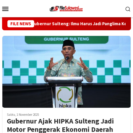
Loncat
Menu
ke
Mobile
konten
b Saggaf, Gubernur Sulteng: Ilmu Harus Jadi Panglima Kehidupan
FILE NEWS
Sabtu, 1 November 2025
Gubernur Ajak HIPKA Sulteng Jadi
Motor Penggerak Ekonomi Daerah