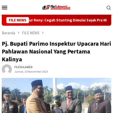
Loncat
Menu
ke
Mobile
konten
l Gubernur Reny: Cegah Stunting Dimulai Sejak Pra Nikah
FILE NEWS
Beranda
FILE NEWS
Pj. Bupati Parimo Inspektur Upacara Hari
Pahlawan Nasional Yang Pertama
Kalinya
FILESULAWESI
Jumat, 10 November 2023