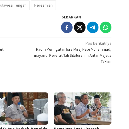
ulawesi Tengah
Peresmian
SEBARKAN
Pos berikutnya
ut
Hadiri Peringatan Isra Miraj Nabi Muhammad,
Irmayanti: Pererat Tali Silaturahim Antar Majelis
Taklim
ri Subuh Berkah, Kapolda
Kemajuan Suatu Daerah