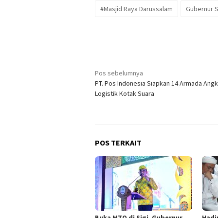
#Masjid Raya Darussalam
Gubernur S
Navigasi
Pos sebelumnya
PT. Pos Indonesia Siapkan 14 Armada Angk
pos
Logistik Kotak Suara
POS TERKAIT
Buka MTQ di Sigi, Gubernur
Hadi