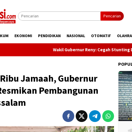
Pencarian
UKUM
EKONOMI
PENDIDIKAN
NASIONAL
OTOMATIF
OLAHR
Wakil Gubernur Reny: Cegah Stunting Dimulai Seja
POPU
Ribu Jamaah, Gubernur
 Resmikan Pembangunan
ssalam