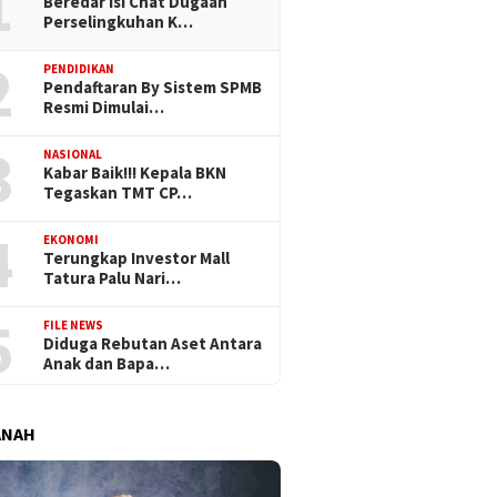
1
Beredar Isi Chat Dugaan
Perselingkuhan K…
2
PENDIDIKAN
Pendaftaran By Sistem SPMB
Resmi Dimulai…
3
NASIONAL
Kabar Baik!!! Kepala BKN
Tegaskan TMT CP…
4
EKONOMI
Terungkap Investor Mall
Tatura Palu Nari…
5
FILE NEWS
Diduga Rebutan Aset Antara
Anak dan Bapa…
ANAH