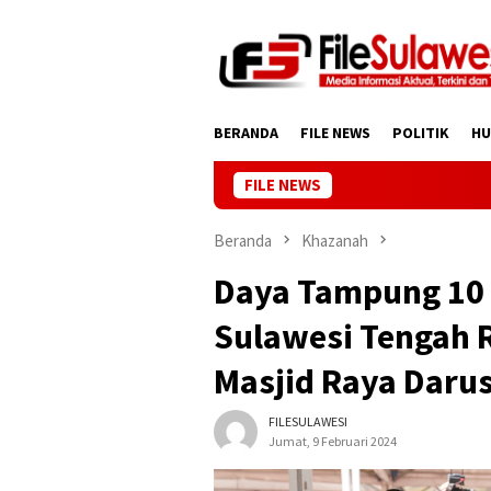
Loncat
ke
konten
BERANDA
FILE NEWS
POLITIK
H
FILE NEWS
Beranda
Khazanah
Daya Tampung 10 
Sulawesi Tengah
Masjid Raya Daru
FILESULAWESI
Jumat, 9 Februari 2024