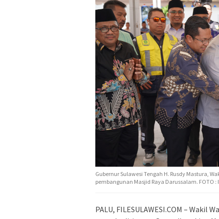
Gubernur Sulawesi Tengah H. Rusdy Mastura, Wak
pembangunan Masjid Raya Darussalam. FOTO : 
PALU, FILESULAWESI.COM – Wakil Wali 