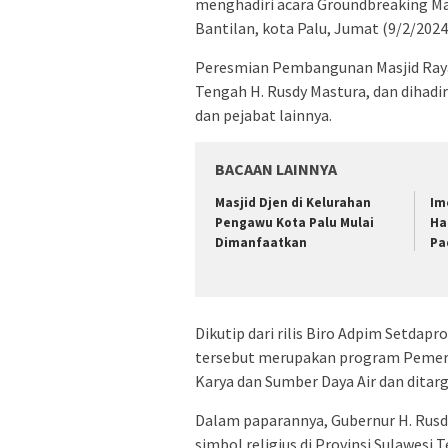
menghadiri acara Groundbreaking Mas
Bantilan, kota Palu, Jumat (9/2/2024
Peresmian Pembangunan Masjid Raya 
Tengah H. Rusdy Mastura, dan dihadi
dan pejabat lainnya.
BACAAN LAINNYA
Masjid Djen di Kelurahan
Im
Pengawu Kota Palu Mulai
Ha
Dimanfaatkan
Pa
Dikutip dari rilis Biro Adpim Setda
tersebut merupakan program Pemerin
Karya dan Sumber Daya Air dan ditar
Dalam paparannya, Gubernur H. Rus
simbol religius di Provinsi Sulawes