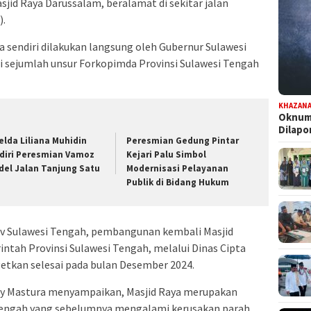
jid Raya Darussalam, beralamat di sekitar jalan
).
sendiri dilakukan langsung oleh Gubernur Sulawesi
ri sejumlah unsur Forkopimda Provinsi Sulawesi Tengah
KHAZAN
Oknum 
Dilap
elda Liliana Muhidin
Peresmian Gedung Pintar
diri Peresmian Vamoz
Kejari Palu Simbol
del Jalan Tanjung Satu
Modernisasi Pelayanan
Publik di Bidang Hukum
prov Sulawesi Tengah, pembangunan kembali Masjid
tah Provinsi Sulawesi Tengah, melalui Dinas Cipta
getkan selesai pada bulan Desember 2024.
dy Mastura menyampaikan, Masjid Raya merupakan
i Tengah yang sebelumnya mengalami kerusakan parah