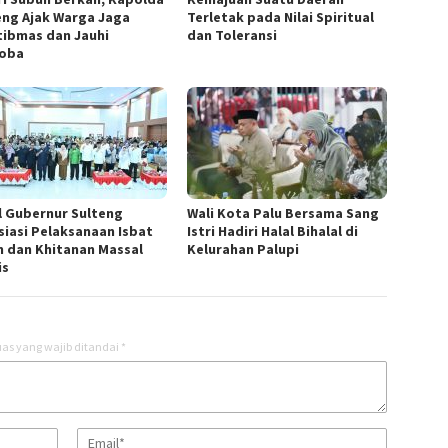
eng Ajak Warga Jaga
Terletak pada Nilai Spiritual
ibmas dan Jauhi
dan Toleransi
oba
l Gubernur Sulteng
Wali Kota Palu Bersama Sang
siasi Pelaksanaan Isbat
Istri Hadiri Halal Bihalal di
h dan Khitanan Massal
Kelurahan Palupi
is
as yang wajib ditandai
*