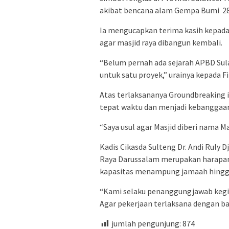
akibat bencana alam Gempa Bumi 28 
Ia mengucapkan terima kasih kepada
agar masjid raya dibangun kembali.
“Belum pernah ada sejarah APBD Sul
untuk satu proyek,” urainya kepada F
Atas terlaksananya Groundbreaking 
tepat waktu dan menjadi kebanggaa
“Saya usul agar Masjid diberi nama M
Kadis Cikasda Sulteng Dr. Andi Rul
Raya Darussalam merupakan harapan 
kapasitas menampung jamaah hingga
“Kami selaku penanggungjawab kegia
Agar pekerjaan terlaksana dengan ba
jumlah pengunjung:
874