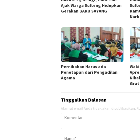
Ajak Warga Sulteng Hidupkan
Sult
Gerakan BAKU SAYANG
Kamt
Nark
Pernikahan Harus ada
Waki
Penetapan dari Pengadilan
Apre
Agama
Nika
Grat
Tinggalkan Balasan
Alamat email Anda tidak akan dipublikasikan.
Ru