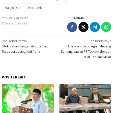
Masjid Djen
Peresmian
Penulis: Tim Media
SEBARKAN
Editor: Admin FS 1
Navigasi
Pos sebelumnya
Pos berikutnya
Stok Bahan Pangan di Kota Palu
Ahli Waris Daud Agan Menang
pos
Tersedia Jelang Idul Adha
Banding Lawan PT Telkom dengan
Nilai Ratusan Miliar
POS TERKAIT