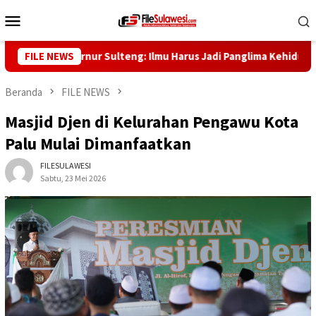
Loncat
Menu
ke
Mobile
konten
af, Gubernur Sulteng: Ilmu Harus Jadi Panglima Kehidupan
FILE NEWS
Beranda
FILE NEWS
Masjid Djen di Kelurahan Pengawu Kota
Palu Mulai Dimanfaatkan
FILESULAWESI
Sabtu, 23 Mei 2026