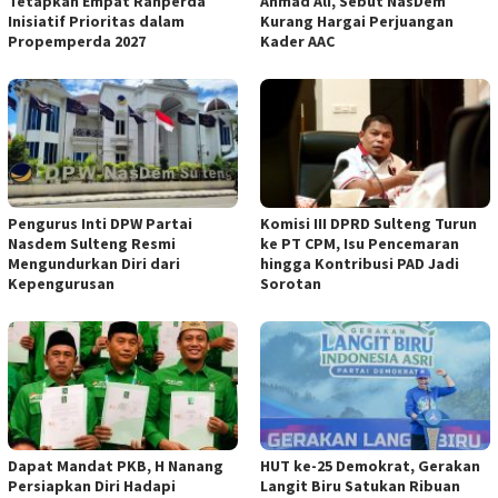
Tetapkan Empat Ranperda
Ahmad Ali, Sebut NasDem
Inisiatif Prioritas dalam
Kurang Hargai Perjuangan
Propemperda 2027
Kader AAC
Pengurus Inti DPW Partai
Komisi III DPRD Sulteng Turun
Nasdem Sulteng Resmi
ke PT CPM, Isu Pencemaran
Mengundurkan Diri dari
hingga Kontribusi PAD Jadi
Kepengurusan
Sorotan
Dapat Mandat PKB, H Nanang
HUT ke-25 Demokrat, Gerakan
Persiapkan Diri Hadapi
Langit Biru Satukan Ribuan