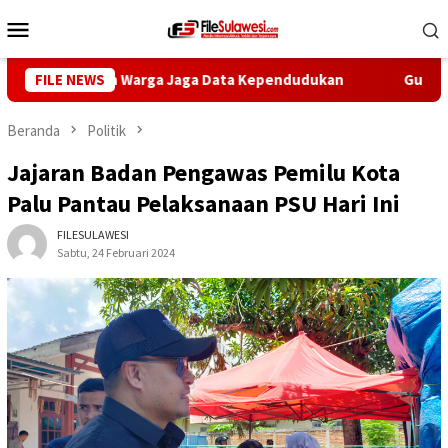
Loncat
Menu
ke
Mobile
konten
 Ingatkan Warga Jaga Data Kependudukan
FILE NEWS
Gubernur Sulte
Beranda
Politik
Jajaran Badan Pengawas Pemilu Kota
Palu Pantau Pelaksanaan PSU Hari Ini
FILESULAWESI
Sabtu, 24 Februari 2024