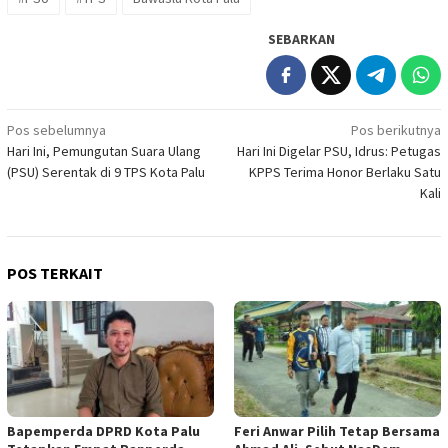
SEBARKAN
Navigasi
Pos sebelumnya
Pos berikutnya
Hari Ini, Pemungutan Suara Ulang
Hari Ini Digelar PSU, Idrus: Petugas
pos
(PSU) Serentak di 9 TPS Kota Palu
KPPS Terima Honor Berlaku Satu
Kali
POS TERKAIT
Bapemperda DPRD Kota Palu
Feri Anwar Pilih Tetap Bersama