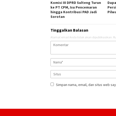
Komisi III DPRD Sulteng Turun
Dapa
ke PT CPM, Isu Pencemaran
Pers
hingga Kontribusi PAD Jadi
Pilw
Sorotan
Tinggalkan Balasan
Alamat email Anda tidak akan dipublikasikan.
Ru
Simpan nama, email, dan situs web say