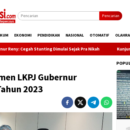
Pencarian
UKUM
EKONOMI
PENDIDIKAN
NASIONAL
OTOMATIF
OLAHR
egah Stunting Dimulai Sejak Pra Nikah
Kunjungi Desa Mi
POPU
men LKPJ Gubernur
Tahun 2023