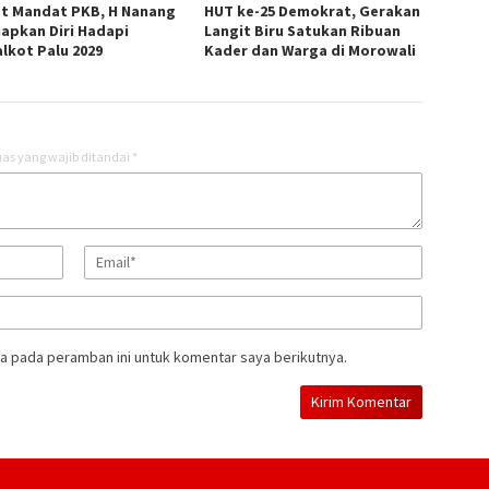
t Mandat PKB, H Nanang
HUT ke-25 Demokrat, Gerakan
iapkan Diri Hadapi
Langit Biru Satukan Ribuan
alkot Palu 2029
Kader dan Warga di Morowali
as yang wajib ditandai
*
a pada peramban ini untuk komentar saya berikutnya.