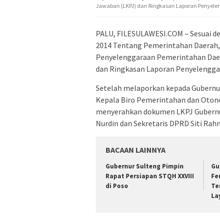
Jawaban (LKPJ) dan Ringkasan Laporan Penyelen
PALU, FILESULAWESI.COM – Sesuai d
2014 Tentang Pemerintahan Daerah,
Penyelenggaraan Pemerintahan Dae
dan Ringkasan Laporan Penyelenggar
Setelah melaporkan kepada Gubernur
Kepala Biro Pemerintahan dan Otono
menyerahkan dokumen LKPJ Gubernu
Nurdin dan Sekretaris DPRD Siti Rah
BACAAN LAINNYA
Gubernur Sulteng Pimpin
Gu
Rapat Persiapan STQH XXVIII
Fe
di Poso
Te
La