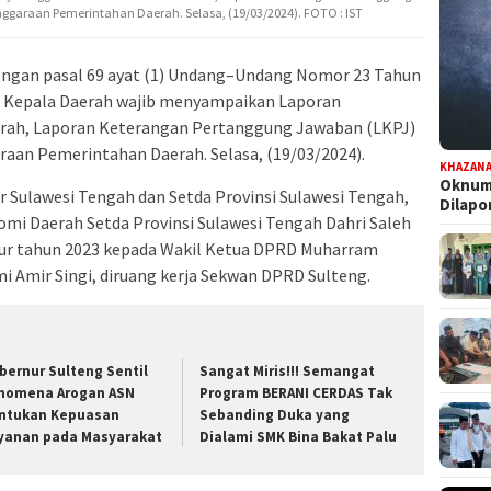
ggaraan Pemerintahan Daerah. Selasa, (19/03/2024). FOTO : IST
engan pasal 69 ayat (1) Undang–Undang Nomor 23 Tahun
 Kepala Daerah wajib menyampaikan Laporan
rah, Laporan Keterangan Pertanggung Jawaban (LKPJ)
aan Pemerintahan Daerah. Selasa, (19/03/2024).
KHAZAN
Oknum 
 Sulawesi Tengah dan Setda Provinsi Sulawesi Tengah,
Dilap
mi Daerah Setda Provinsi Sulawesi Tengah Dahri Saleh
r tahun 2023 kepada Wakil Ketua DPRD Muharram
mi Amir Singi, diruang kerja Sekwan DPRD Sulteng.
bernur Sulteng Sentil
Sangat Miris!!! Semangat
nomena Arogan ASN
Program BERANI CERDAS Tak
ntukan Kepuasan
Sebanding Duka yang
yanan pada Masyarakat
Dialami SMK Bina Bakat Palu