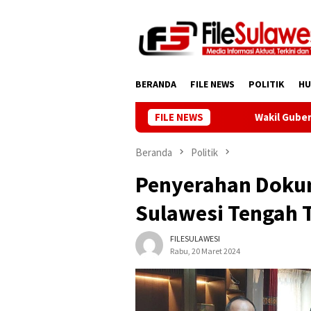
Loncat
ke
konten
BERANDA
FILE NEWS
POLITIK
H
FILE NEWS
Wakil Gubernur Reny: C
Beranda
Politik
Penyerahan Doku
Sulawesi Tengah 
FILESULAWESI
Rabu, 20 Maret 2024