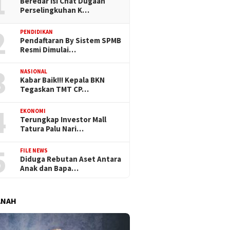
1
Beredar Isi Chat Dugaan
Perselingkuhan K…
2
PENDIDIKAN
Pendaftaran By Sistem SPMB
Resmi Dimulai…
3
NASIONAL
Kabar Baik!!! Kepala BKN
Tegaskan TMT CP…
4
EKONOMI
Terungkap Investor Mall
Tatura Palu Nari…
5
FILE NEWS
Diduga Rebutan Aset Antara
Anak dan Bapa…
ANAH