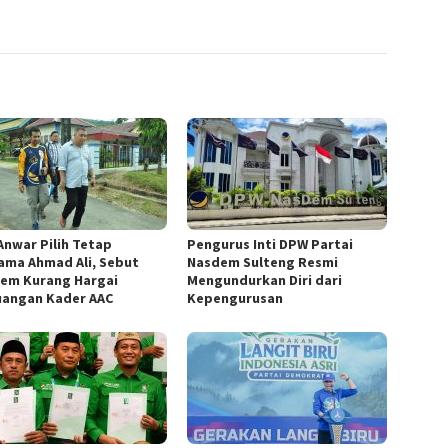
 Anwar Pilih Tetap
Pengurus Inti DPW Partai
ama Ahmad Ali, Sebut
Nasdem Sulteng Resmi
em Kurang Hargai
Mengundurkan Diri dari
uangan Kader AAC
Kepengurusan