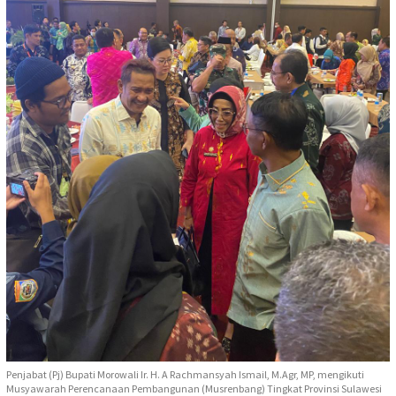
Penjabat (Pj) Bupati Morowali Ir. H. A Rachmansyah Ismail, M.Agr, MP, mengikuti
Musyawarah Perencanaan Pembangunan (Musrenbang) Tingkat Provinsi Sulawesi