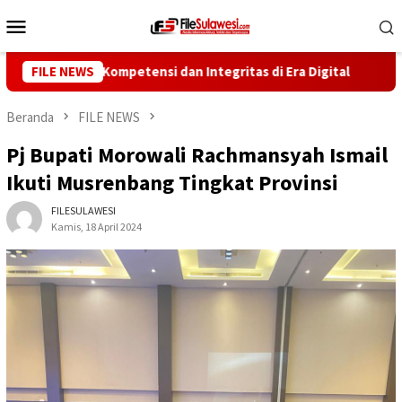
Loncat
Menu
ke
Mobile
konten
erkuat Kompetensi dan Integritas di Era Digital
FILE NEWS
Wakil 
Beranda
FILE NEWS
Pj Bupati Morowali Rachmansyah Ismail
Ikuti Musrenbang Tingkat Provinsi
FILESULAWESI
Kamis, 18 April 2024