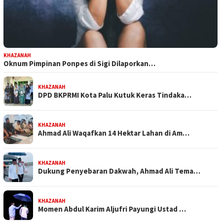
KHAZANAH
Oknum Pimpinan Ponpes di Sigi Dilaporkan…
KHAZANAH
DPD BKPRMI Kota Palu Kutuk Keras Tindaka…
KHAZANAH
Ahmad Ali Waqafkan 14 Hektar Lahan di Am…
KHAZANAH
Dukung Penyebaran Dakwah, Ahmad Ali Tema…
KHAZANAH
Momen Abdul Karim Aljufri Payungi Ustad …