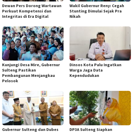
Dewan Pers Dorong Wartawan
Wakil Gubernur Reny: Cegah
Perkuat Kompetensi dan
Stunting Dimulai Sejak Pra
Integritas di Era Digital
Nikah
Kunjungi Desa Mire, Gubernur
Dinsos Kota Palu Ingatkan
Sulteng Pastikan
Warga Jaga Data
Pembangunan Menjangkau
Kependudukan
Pelosok
Gubernur Sulteng dan Dubes
DP3A Sulteng Siapkan