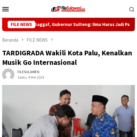
Loncat
Menu
ke
Mobile
konten
-5 Habib Saggaf, Gubernur Sulteng: Ilmu Harus Jadi Panglima Ke
FILE NEWS
Beranda
FILE NEWS
TARDIGRADA Wakili Kota Palu, Kenalkan
Musik Go Internasional
FILESULAWESI
Sabtu, 4 Mei 2024