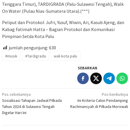
Tenggara Timur), TARDIGRADA (Palu-Sulawesi Tengah), Walk
On Water (Pulau Nias-Sumatera Utara).(***)
Peliput dan Protokol: Jufri, Yusuf, Wiwin, Ari, Kasub Ajeng, dan
Kabag Fatimah Hatta – Bagian Protokol dan Komunikasi
Pimpinan Setda Kota Palu
jumlah pengunjung:
630
#musik
#Tardigrada
wali kota palu
SEBARKAN
Navigasi
Pos sebelumnya
Pos berikutnya
Sosialisasi Tahapan Jadwal Pilkada
Ini Kriteria Calon Pendamping
pos
Tahun 2024 di Sulawesi Tengah
Rachmansyah di Pilkada Morowali
Digelar Hari Ini