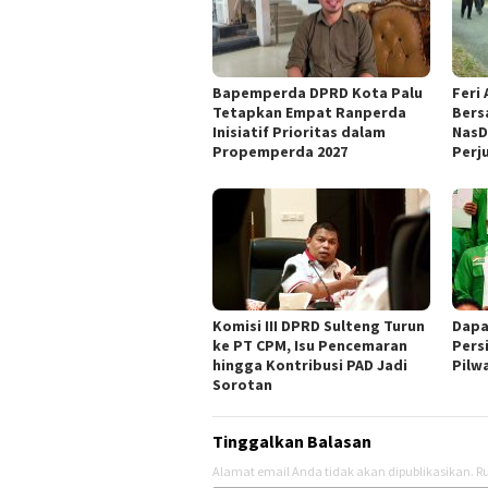
Bapemperda DPRD Kota Palu
Feri
Tetapkan Empat Ranperda
Bers
Inisiatif Prioritas dalam
NasD
Propemperda 2027
Perj
Komisi III DPRD Sulteng Turun
Dapa
ke PT CPM, Isu Pencemaran
Pers
hingga Kontribusi PAD Jadi
Pilw
Sorotan
Tinggalkan Balasan
Alamat email Anda tidak akan dipublikasikan.
Ru