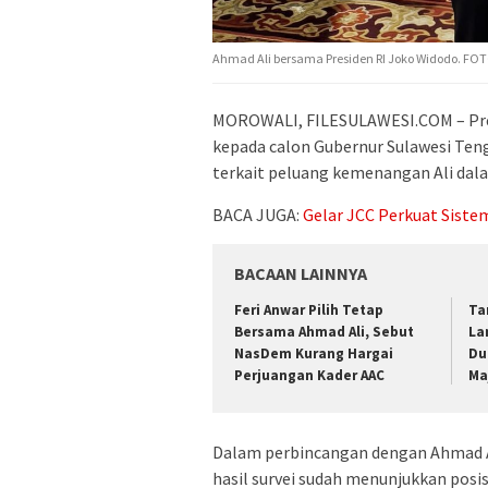
Ahmad Ali bersama Presiden RI Joko Widodo. FOTO
MOROWALI, FILESULAWESI.COM – Pr
kepada calon Gubernur Sulawesi Ten
terkait peluang kemenangan Ali da
BACA JUGA:
Gelar JCC Perkuat Sistem
BACAAN LAINNYA
Feri Anwar Pilih Tetap
Ta
Bersama Ahmad Ali, Sebut
La
NasDem Kurang Hargai
Du
Perjuangan Kader AAC
Ma
Dalam perbincangan dengan Ahmad A
hasil survei sudah menunjukkan posis