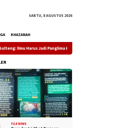
SABTU, 8 AGUSTUS 2026
AGA
KHAZANAH
 Harus Jadi Panglima Kehidupan
Dewan Pers Dorong Wartaw
LER
FILE NEWS