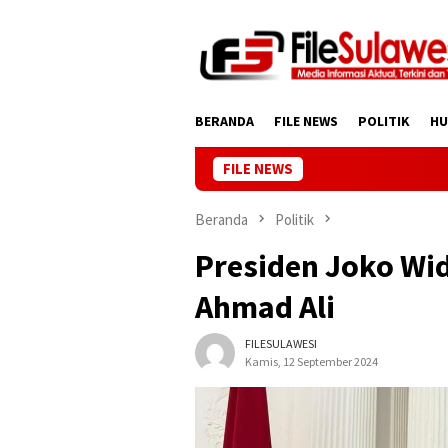
Loncat
ke
konten
BERANDA
FILE NEWS
POLITIK
H
FILE NEWS
Beranda
Politik
Presiden Joko Wi
Ahmad Ali
FILESULAWESI
Kamis, 12 September 2024