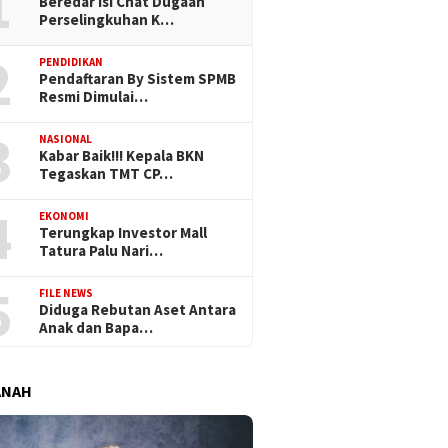
1
Beredar Isi Chat Dugaan
Perselingkuhan K…
2
PENDIDIKAN
Pendaftaran By Sistem SPMB
Resmi Dimulai…
3
NASIONAL
Kabar Baik!!! Kepala BKN
Tegaskan TMT CP…
4
EKONOMI
Terungkap Investor Mall
Tatura Palu Nari…
5
FILE NEWS
Diduga Rebutan Aset Antara
Anak dan Bapa…
ANAH