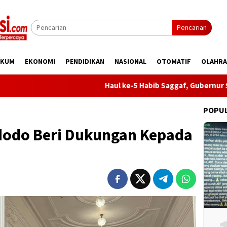
Pencarian
UKUM
EKONOMI
PENDIDIKAN
NASIONAL
OTOMATIF
OLAHR
Haul ke-5 Habib Saggaf, Gubernur Sulteng: Ilmu
POPU
dodo Beri Dukungan Kepada