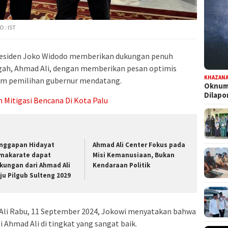
 : IST
esiden Joko Widodo memberikan dukungan penuh
gah, Ahmad Ali, dengan memberikan pesan optimis
KHAZAN
lam pemilihan gubernur mendatang.
Oknum 
Dilap
 Mitigasi Bencana Di Kota Palu
nggapan Hidayat
Ahmad Ali Center Fokus pada
makarate dapat
Misi Kemanusiaan, Bukan
kungan dari Ahmad Ali
Kendaraan Politik
ju Pilgub Sulteng 2029
li Rabu, 11 September 2024, Jokowi menyatakan bahwa
i Ahmad Ali di tingkat yang sangat baik.