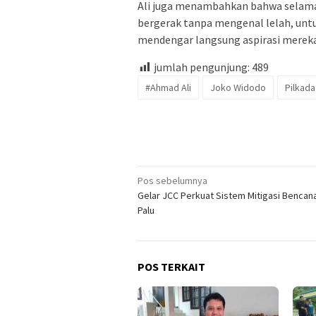
Ali juga menambahkan bahwa selama 
bergerak tanpa mengenal lelah, unt
mendengar langsung aspirasi mereka
jumlah pengunjung:
489
#Ahmad Ali
Joko Widodo
Pilkada
Navigasi
Pos sebelumnya
Gelar JCC Perkuat Sistem Mitigasi Bencana
pos
Palu
POS TERKAIT