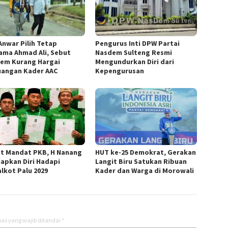
 Anwar Pilih Tetap
Pengurus Inti DPW Partai
ama Ahmad Ali, Sebut
Nasdem Sulteng Resmi
em Kurang Hargai
Mengundurkan Diri dari
uangan Kader AAC
Kepengurusan
t Mandat PKB, H Nanang
HUT ke-25 Demokrat, Gerakan
iapkan Diri Hadapi
Langit Biru Satukan Ribuan
alkot Palu 2029
Kader dan Warga di Morowali
as yang wajib ditandai
*