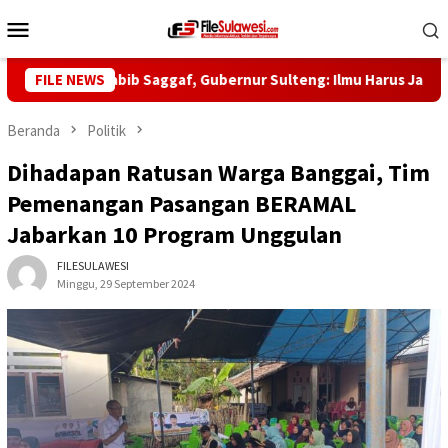
Loncat
Menu
ke
Mobile
konten
l ke-5 Habib Saggaf, Gubernur Sulteng: Ilmu Harus Jadi Panglim
FILE NEWS
Beranda
Politik
Dihadapan Ratusan Warga Banggai, Tim
Pemenangan Pasangan BERAMAL
Jabarkan 10 Program Unggulan
FILESULAWESI
Minggu, 29 September 2024