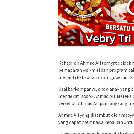
Kehadiran Ahmad Ali ternyata tidak
pemaparan visi-misi dan program cal
menanti kehadiran calon gubernur kh
Usai berkampanye, anak-anak yang b
mendekati sosok Ahmad Ali. Mereka 
tersebut. Ahmad Ali pun langsung me
Ahmad Ali yang disambut oleh masya
yang dapat membawa kebaikan untuk
“Kedatangan bapak (Ahmad Ali) di s