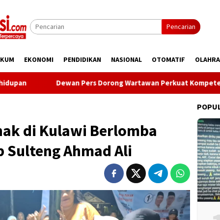
Pencarian
UKUM
EKONOMI
PENDIDIKAN
NASIONAL
OTOMATIF
OLAHR
wan Pers Dorong Wartawan Perkuat Kompetensi dan Integritas di
POPU
nak di Kulawi Berlomba
b Sulteng Ahmad Ali