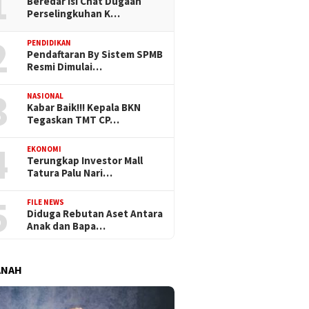
1
Beredar Isi Chat Dugaan
Perselingkuhan K…
2
PENDIDIKAN
Pendaftaran By Sistem SPMB
Resmi Dimulai…
3
NASIONAL
Kabar Baik!!! Kepala BKN
Tegaskan TMT CP…
4
EKONOMI
Terungkap Investor Mall
Tatura Palu Nari…
5
FILE NEWS
Diduga Rebutan Aset Antara
Anak dan Bapa…
ANAH