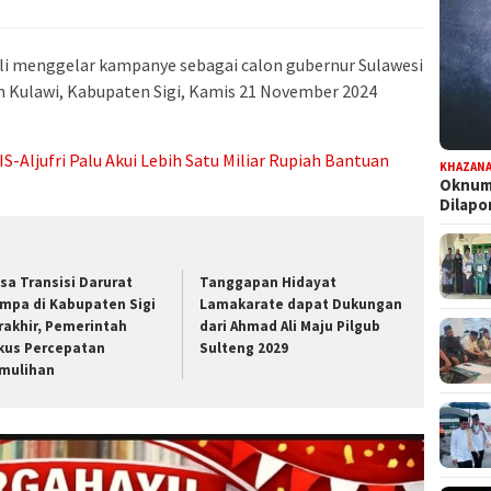
i menggelar kampanye sebagai calon gubernur Sulawesi
 Kulawi, Kabupaten Sigi, Kamis 21 November 2024
S-Aljufri Palu Akui Lebih Satu Miliar Rupiah Bantuan
KHAZAN
Oknum 
Dilap
sa Transisi Darurat
Tanggapan Hidayat
mpa di Kabupaten Sigi
Lamakarate dapat Dukungan
rakhir, Pemerintah
dari Ahmad Ali Maju Pilgub
kus Percepatan
Sulteng 2029
mulihan