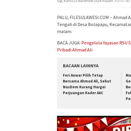
Sigi, Kamis 21 November 2024 malam. FOTO : IST
PALU, FILESULAWESI.COM – Ahmad Al
Tengah di Desa Bolapapu, Kecamatan
malam.
BACA JUGA:
Pengelola Yayasan RSU SI
Pribadi Ahmad Ali
BACAAN LAINNYA
Feri Anwar Pilih Tetap
Ma
Bersama Ahmad Ali, Sebut
Ge
NasDem Kurang Hargai
Be
Perjuangan Kader AAC
Fo
Pe