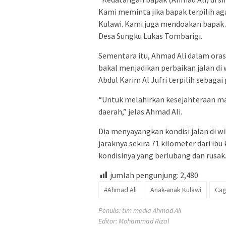
Kami meminta jika bapak terpilih a
Kulawi. Kami juga mendoakan bapak 
Desa Sungku Lukas Tombarigi.
Sementara itu, Ahmad Ali dalam ora
bakal menjadikan perbaikan jalan di w
Abdul Karim Al Jufri terpilih sebagai
“Untuk melahirkan kesejahteraan ma
daerah,” jelas Ahmad Ali.
Dia menyayangkan kondisi jalan di wi
jaraknya sekira 71 kilometer dari ibu
kondisinya yang berlubang dan rusak.
jumlah pengunjung:
2,480
#Ahmad Ali
Anak-anak Kulawi
Cag
Penulis: tim media Ahmad Ali
Editor: Mohammad Rizal