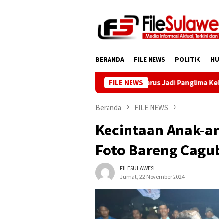
Loncat
ke
konten
BERANDA
FILE NEWS
POLITIK
H
Gubernur Sulteng: Ilmu Harus Jadi Panglima Kehidupan
FILE NEWS
De
Beranda
FILE NEWS
Kecintaan Anak-a
Foto Bareng Cagu
FILESULAWESI
Jumat, 22 November 2024