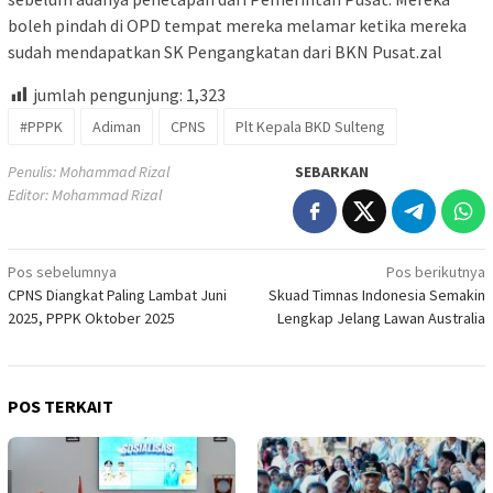
boleh pindah di OPD tempat mereka melamar ketika mereka
sudah mendapatkan SK Pengangkatan dari BKN Pusat.zal
jumlah pengunjung:
1,323
#PPPK
Adiman
CPNS
Plt Kepala BKD Sulteng
Penulis: Mohammad Rizal
SEBARKAN
Editor: Mohammad Rizal
Navigasi
Pos sebelumnya
Pos berikutnya
CPNS Diangkat Paling Lambat Juni
Skuad Timnas Indonesia Semakin
pos
2025, PPPK Oktober 2025
Lengkap Jelang Lawan Australia
POS TERKAIT