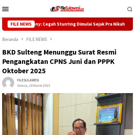
Loncat
Menu
ke
Mobile
konten
ernur Reny: Cegah Stunting Dimulai Sejak Pra Nikah
FILE NEWS
Kunj
Beranda
FILE NEWS
BKD Sulteng Menunggu Surat Resmi
Pengangkatan CPNS Juni dan PPPK
Oktober 2025
FILESULAWESI
Selasa, 18 Maret 2025