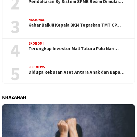
2
Pendaftaran By Sistem SPMB Resmi Dimulai…
3
NASIONAL
Kabar Baik!!! Kepala BKN Tegaskan TMT CP…
4
EKONOMI
Terungkap Investor Mall Tatura Palu Nari…
5
FILE NEWS
Diduga Rebutan Aset Antara Anak dan Bapa…
KHAZANAH