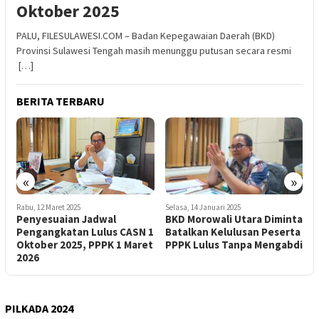
Oktober 2025
PALU, FILESULAWESI.COM – Badan Kepegawaian Daerah (BKD)
Provinsi Sulawesi Tengah masih menunggu putusan secara resmi
[…]
BERITA TERBARU
«
»
Rabu, 12 Maret 2025
Selasa, 14 Januari 2025
S
Penyesuaian Jadwal
BKD Morowali Utara Diminta
P
Pengangkatan Lulus CASN 1
Batalkan Kelulusan Peserta
H
Oktober 2025, PPPK 1 Maret
PPPK Lulus Tanpa Mengabdi
2026
S
PILKADA 2024