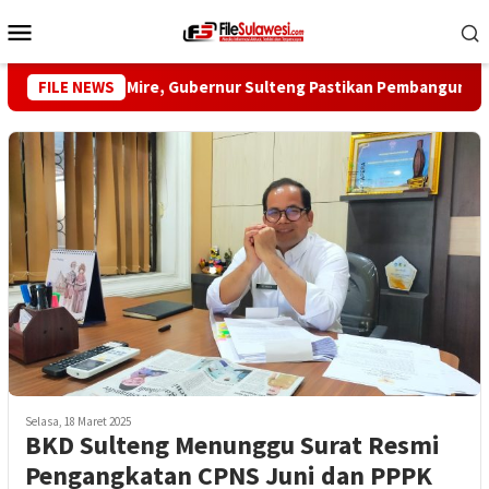
Loncat
Menu
ke
Mobile
konten
ungi Desa Mire, Gubernur Sulteng Pastikan Pembangunan Menja
FILE NEWS
Selasa, 18 Maret 2025
BKD Sulteng Menunggu Surat Resmi
Pengangkatan CPNS Juni dan PPPK