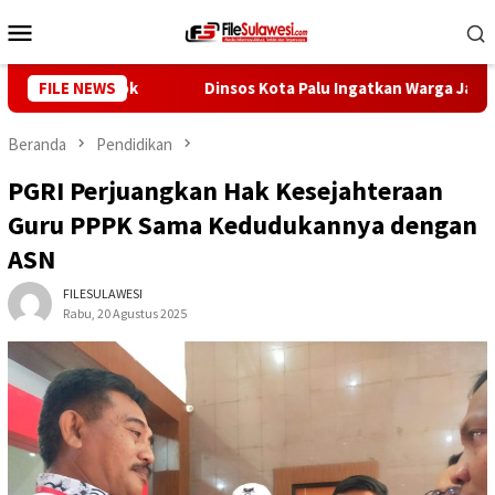
Loncat
Menu
ke
Mobile
konten
u Pelosok
FILE NEWS
Dinsos Kota Palu Ingatkan Warga Jaga Data 
Beranda
Pendidikan
PGRI Perjuangkan Hak Kesejahteraan
Guru PPPK Sama Kedudukannya dengan
ASN
FILESULAWESI
Rabu, 20 Agustus 2025