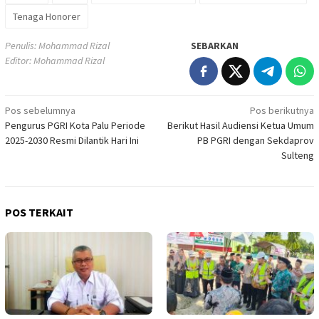
Tenaga Honorer
Penulis: Mohammad Rizal
SEBARKAN
Editor: Mohammad Rizal
Navigasi
Pos sebelumnya
Pos berikutnya
Pengurus PGRI Kota Palu Periode
Berikut Hasil Audiensi Ketua Umum
pos
2025-2030 Resmi Dilantik Hari Ini
PB PGRI dengan Sekdaprov
Sulteng
POS TERKAIT