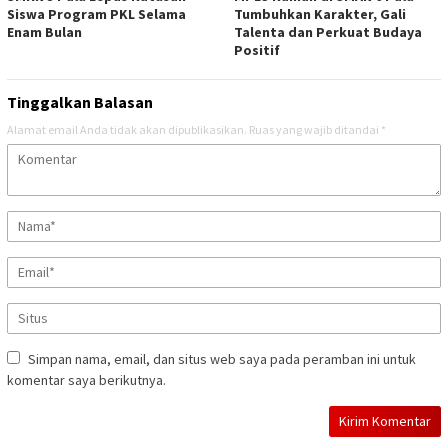
Siswa Program PKL Selama
Tumbuhkan Karakter, Gali
Enam Bulan
Talenta dan Perkuat Budaya
Positif
Tinggalkan Balasan
Alamat email Anda tidak akan dipublikasikan.
Ruas yang wajib ditandai
*
Simpan nama, email, dan situs web saya pada peramban ini untuk
komentar saya berikutnya.