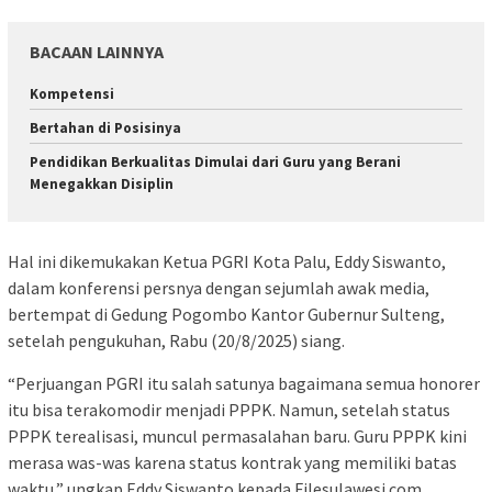
BACAAN LAINNYA
Kompetensi
Bertahan di Posisinya
Pendidikan Berkualitas Dimulai dari Guru yang Berani
Menegakkan Disiplin
Hal ini dikemukakan Ketua PGRI Kota Palu, Eddy Siswanto,
dalam konferensi persnya dengan sejumlah awak media,
bertempat di Gedung Pogombo Kantor Gubernur Sulteng,
setelah pengukuhan, Rabu (20/8/2025) siang.
“Perjuangan PGRI itu salah satunya bagaimana semua honorer
itu bisa terakomodir menjadi PPPK. Namun, setelah status
PPPK terealisasi, muncul permasalahan baru. Guru PPPK kini
merasa was-was karena status kontrak yang memiliki batas
waktu,” ungkap Eddy Siswanto kepada Filesulawesi.com.