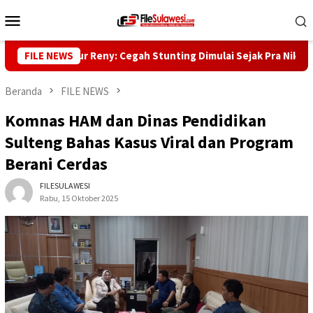
Loncat
Menu
ke
Mobile
konten
l Gubernur Reny: Cegah Stunting Dimulai Sejak Pra Nikah
FILE NEWS
Beranda
FILE NEWS
Komnas HAM dan Dinas Pendidikan
Sulteng Bahas Kasus Viral dan Program
Berani Cerdas
FILESULAWESI
Rabu, 15 Oktober 2025