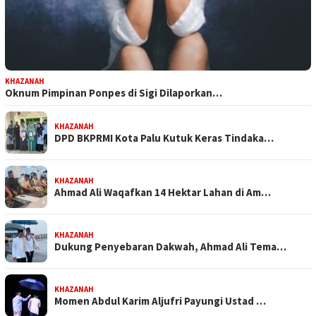
KHAZANAH
Oknum Pimpinan Ponpes di Sigi Dilaporkan…
KHAZANAH
DPD BKPRMI Kota Palu Kutuk Keras Tindaka…
KHAZANAH
Ahmad Ali Waqafkan 14 Hektar Lahan di Am…
KHAZANAH
Dukung Penyebaran Dakwah, Ahmad Ali Tema…
KHAZANAH
Momen Abdul Karim Aljufri Payungi Ustad …