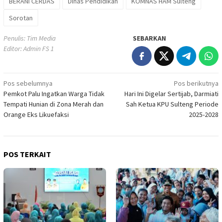
BERANI CERDAS
Dinas Pendidikan
KOMNAS HAM Sulteng
Sorotan
Penulis: Tim Media
SEBARKAN
Editor: Admin FS 1
Navigasi
Pos sebelumnya
Pos berikutnya
Pemkot Palu Ingatkan Warga Tidak
Hari Ini Digelar Sertijab, Darmiati
pos
Tempati Hunian di Zona Merah dan
Sah Ketua KPU Sulteng Periode
Orange Eks Likuefaksi
2025-2028
POS TERKAIT