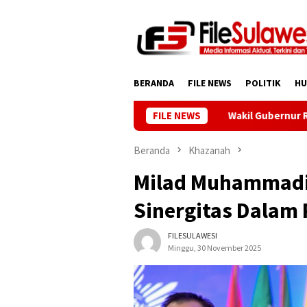
Loncat
ke
konten
BERANDA
FILE NEWS
POLITIK
H
FILE NEWS
Wakil Gubernur Reny: Ceg
Beranda
Khazanah
Milad Muhammadi
Sinergitas Dala
FILESULAWESI
Minggu, 30 November 2025