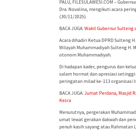
PALU, FILESULAWESI.COM – Gubernur 
Dra. Novalina, mengikuti acara per
(30/11/2025).
BACA JUGA:
Wakil Gubernur Sulteng 
Acara dihadiri Ketua DPRD Sulteng H
Wilayah Muhammadiyah Sulteng H. Mu
otonom Muhammadiyah.
Di hadapan kader, pengurus dan ke
salam hormat dan apresiasi setinggi-
peringatan milad ke-113 organisasi I
BACA JUGA:
Jumat Perdana, Masjid Ra
Kesra
Menurutnya, pergerakan Muhammadi
umat lewat gerakan dakwah dan pend
penuh kasih sayang atau Rahmatan Li