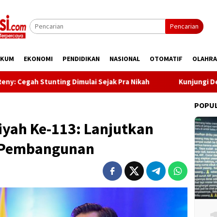
Pencarian
UKUM
EKONOMI
PENDIDIKAN
NASIONAL
OTOMATIF
OLAHR
ah Stunting Dimulai Sejak Pra Nikah
Kunjungi Desa Mire
POPU
yah Ke-113: Lanjutkan
m Pembangunan