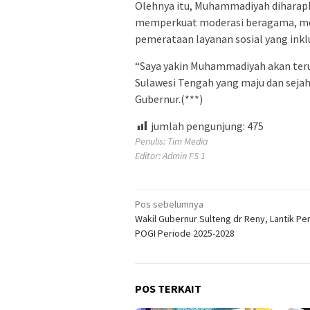
Olehnya itu, Muhammadiyah diharapk
memperkuat moderasi beragama, me
pemerataan layanan sosial yang inklu
“Saya yakin Muhammadiyah akan terus
Sulawesi Tengah yang maju dan seja
Gubernur.(***)
jumlah pengunjung:
475
Penulis: Tim Media
Editor: Admin FS 1
Navigasi
Pos sebelumnya
Wakil Gubernur Sulteng dr Reny, Lantik Pe
pos
POGI Periode 2025-2028
POS TERKAIT