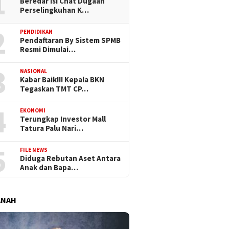
1
Beredar Isi Chat Dugaan
Perselingkuhan K…
2
PENDIDIKAN
Pendaftaran By Sistem SPMB
Resmi Dimulai…
3
NASIONAL
Kabar Baik!!! Kepala BKN
Tegaskan TMT CP…
4
EKONOMI
Terungkap Investor Mall
Tatura Palu Nari…
5
FILE NEWS
Diduga Rebutan Aset Antara
Anak dan Bapa…
ANAH