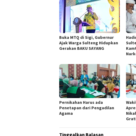
Buka MTQ di Sigi, Gubernur
Hadi
Ajak Warga Sulteng Hidupkan
Sult
Gerakan BAKU SAYANG
Kamt
Nark
Pernikahan Harus ada
Waki
Penetapan dari Pengadilan
Apre
Agama
Nika
Grat
Tinggalkan Balasan