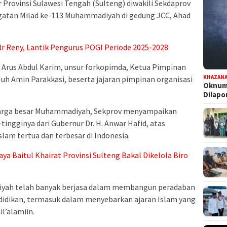
Provinsi Sulawesi Tengah (Sulteng) diwakili Sekdaprov
ingatan Milad ke-113 Muhammadiyah di gedung JCC, Ahad
dr Reny, Lantik Pengurus POGI Periode 2025-2028
. Arus Abdul Karim, unsur forkopimda, Ketua Pimpinan
KHAZAN
h Amin Parakkasi, beserta jajaran pimpinan organisasi
Oknum 
Dilap
luarga besar Muhammadiyah, Sekprov menyampaikan
tingginya dari Gubernur Dr. H. Anwar Hafid, atas
slam tertua dan terbesar di Indonesia.
ya Baitul Khairat Provinsi Sulteng Bakal Dikelola Biro
yah telah banyak berjasa dalam membangun peradaban
idikan, termasuk dalam menyebarkan ajaran Islam yang
l’alamiin.