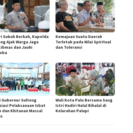
ri Subuh Berkah, Kapolda
Kemajuan Suatu Daerah
eng Ajak Warga Jaga
Terletak pada Nilai Spiritual
ibmas dan Jauhi
dan Toleransi
oba
l Gubernur Sulteng
Wali Kota Palu Bersama Sang
siasi Pelaksanaan Isbat
Istri Hadiri Halal Bihalal di
h dan Khitanan Massal
Kelurahan Palupi
is