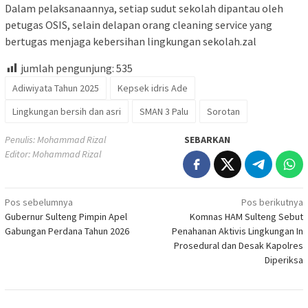
Dalam pelaksanaannya, setiap sudut sekolah dipantau oleh
petugas OSIS, selain delapan orang cleaning service yang
bertugas menjaga kebersihan lingkungan sekolah.zal
jumlah pengunjung:
535
Adiwiyata Tahun 2025
Kepsek idris Ade
Lingkungan bersih dan asri
SMAN 3 Palu
Sorotan
Penulis: Mohammad Rizal
SEBARKAN
Editor: Mohammad Rizal
Navigasi
Pos sebelumnya
Pos berikutnya
Gubernur Sulteng Pimpin Apel
Komnas HAM Sulteng Sebut
pos
Gabungan Perdana Tahun 2026
Penahanan Aktivis Lingkungan In
Prosedural dan Desak Kapolres
Diperiksa