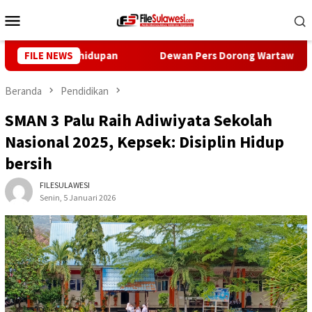
Loncat
Menu
ke
Mobile
konten
lima Kehidupan
FILE NEWS
Dewan Pers Dorong Wartawan Perkuat Komp
Beranda
Pendidikan
SMAN 3 Palu Raih Adiwiyata Sekolah
Nasional 2025, Kepsek: Disiplin Hidup
bersih
FILESULAWESI
Senin, 5 Januari 2026