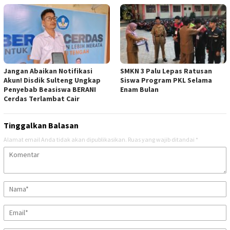
Jangan Abaikan Notifikasi
SMKN 3 Palu Lepas Ratusan
Akun! Disdik Sulteng Ungkap
Siswa Program PKL Selama
Penyebab Beasiswa BERANI
Enam Bulan
Cerdas Terlambat Cair
Tinggalkan Balasan
Alamat email Anda tidak akan dipublikasikan.
Ruas yang wajib ditandai
*