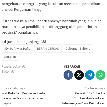
pengeluaran orangtua yang kesulitan memenuhi pendidikan
anak di Perguruan Tinggi.
‎”Orangtua kalau mau bantu anaknya bantulah yang lain, biar
masalah biaya pendidikan ini ditanggung oleh pemerintah
provinsi,” pungkasnya.
jumlah pengunjung:
488
#Dr. H. Anwar Hafid
BERANI CERDAS
Gubernur Sulteng
Sorotan
Penulis: admin FS
SEBARKAN
Editor: FS
Navigasi
Pos sebelumnya
Pos berikutnya
Wali Kota Palu Resmikan Kantor
Kepsek SDN 1 Sindue
pos
Kelurahan Tipo di Kecamatan
Tombusabora Indikasi
Ulujadi
Selewengkan Dana Revitalisasi