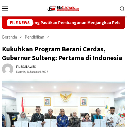
Loncat
Menu
ke
Mobile
konten
rnur Sulteng Pastikan Pembangunan Menjangkau Pelosok
FILE NEWS
Beranda
Pendidikan
Kukuhkan Program Berani Cerdas,
Gubernur Sulteng: Pertama di Indonesia
FILESULAWESI
Kamis, 8 Januari 2026