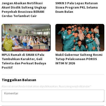
Jangan Abaikan Notifikasi
SMKN 3 Palu Lepas Ratusan
Akun! Disdik Sulteng Ungkap
Siswa Program PKL Selama
Penyebab Beasiswa BERANI
Enam Bulan
Cerdas Terlambat Cair
MPLS Ramah di SMAN 6 Palu
Wakil Gubernur Sulteng Resmi
Tumbuhkan Karakter, Gali
Tutup Pelaksanaan POROS
Talenta dan Perkuat Budaya
INTIM IV 2026
Positif
Tinggalkan Balasan
Alamat email Anda tidak akan dipublikasikan.
Ruas yang wajib ditandai
*