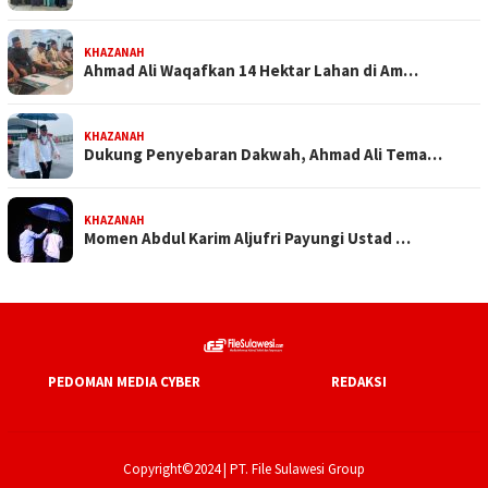
KHAZANAH
Ahmad Ali Waqafkan 14 Hektar Lahan di Am…
KHAZANAH
Dukung Penyebaran Dakwah, Ahmad Ali Tema…
KHAZANAH
Momen Abdul Karim Aljufri Payungi Ustad …
PEDOMAN MEDIA CYBER
REDAKSI
Copyright©2024 | PT. File Sulawesi Group