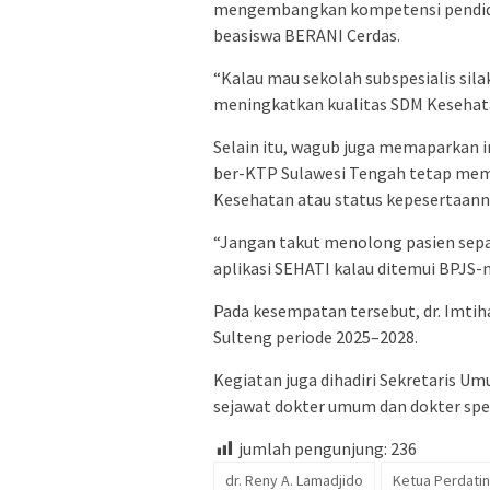
mengembangkan kompetensi pendidi
beasiswa BERANI Cerdas.
“Kalau mau sekolah subspesialis sil
meningkatkan kualitas SDM Kesehat
Selain itu, wagub juga memaparkan
ber-KTP Sulawesi Tengah tetap mem
Kesehatan atau status kepesertaann
“Jangan takut menolong pasien sepa
aplikasi SEHATI kalau ditemui BPJS-ny
Pada kesempatan tersebut, dr. Imtih
Sulteng periode 2025–2028.
Kegiatan juga dihadiri Sekretaris U
sejawat dokter umum dan dokter spesi
jumlah pengunjung:
236
dr. Reny A. Lamadjido
Ketua Perdatin