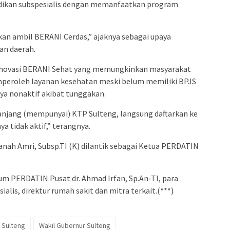
kan subspesialis dengan memanfaatkan program
akan ambil BERANI Cerdas,” ajaknya sebagai upaya
an daerah.
 inovasi BERANI Sehat yang memungkinkan masyarakat
peroleh layanan kesehatan meski belum memiliki BPJS
ya nonaktif akibat tunggakan.
njang (mempunyai) KTP Sulteng, langsung daftarkan ke
a tidak aktif,” terangnya.
anah Amri, Subsp.TI (K) dilantik sebagai Ketua PERDATIN
mum PERDATIN Pusat dr. Ahmad Irfan, Sp.An-TI, para
alis, direktur rumah sakit dan mitra terkait.(***)
 Sulteng
Wakil Gubernur Sulteng