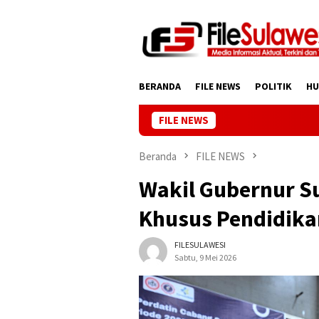
Loncat
ke
konten
BERANDA
FILE NEWS
POLITIK
H
FILE NEWS
Beranda
FILE NEWS
Wakil Gubernur S
Khusus Pendidikan
FILESULAWESI
Sabtu, 9 Mei 2026