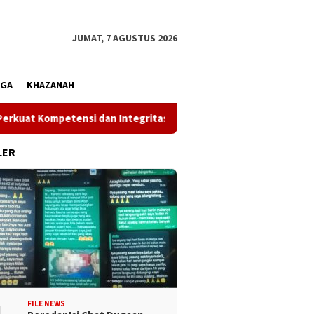
JUMAT, 7 AGUSTUS 2026
AGA
KHAZANAH
nsi dan Integritas di Era Digital
Wakil Gubernur Reny:
LER
FILE NEWS