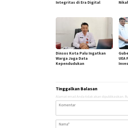
Integritas di Era Digital
Nika
Dinsos Kota Palu Ingatkan
Gube
Warga Jaga Data
UEA 
Kependudukan
Inve
Tinggalkan Balasan
Alamat email Anda tidak akan dipublikasikan.
Ru