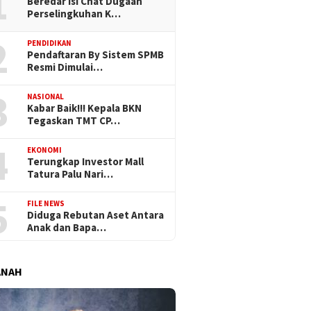
1
Beredar Isi Chat Dugaan
Perselingkuhan K…
2
PENDIDIKAN
Pendaftaran By Sistem SPMB
Resmi Dimulai…
3
NASIONAL
Kabar Baik!!! Kepala BKN
Tegaskan TMT CP…
4
EKONOMI
Terungkap Investor Mall
Tatura Palu Nari…
5
FILE NEWS
Diduga Rebutan Aset Antara
Anak dan Bapa…
ANAH