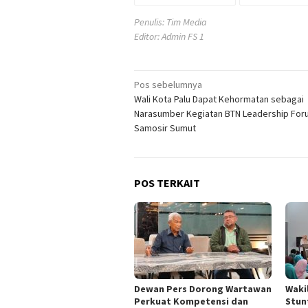
Penulis: Tim Media
Editor: Admin FS 1
Navigasi
Pos sebelumnya
Wali Kota Palu Dapat Kehormatan sebagai
pos
Narasumber Kegiatan BTN Leadership For
Samosir Sumut
POS TERKAIT
Dewan Pers Dorong Wartawan
Waki
Perkuat Kompetensi dan
Stun