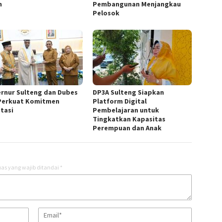
h
Pembangunan Menjangkau
Pelosok
rnur Sulteng dan Dubes
DP3A Sulteng Siapkan
Perkuat Komitmen
Platform Digital
stasi
Pembelajaran untuk
Tingkatkan Kapasitas
Perempuan dan Anak
as yang wajib ditandai
*