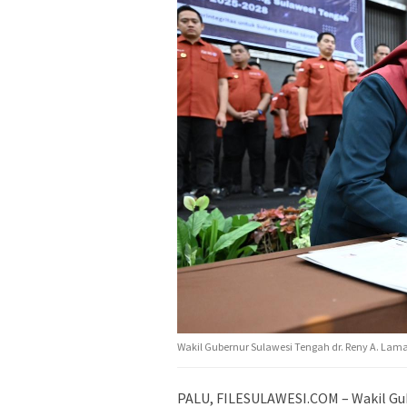
Wakil Gubernur Sulawesi Tengah dr. Reny A. Lam
PALU, FILESULAWESI.COM – Wakil Gube