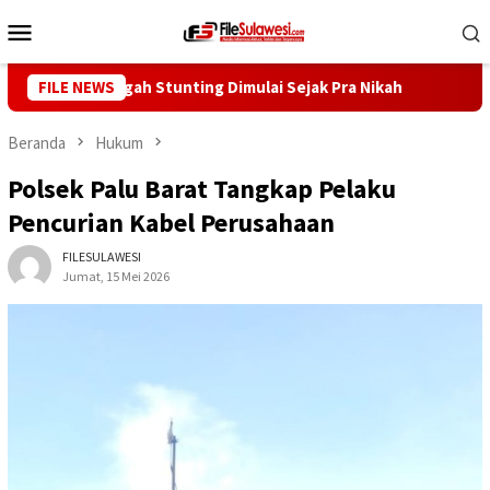
Loncat
Menu
ke
Mobile
konten
ny: Cegah Stunting Dimulai Sejak Pra Nikah
FILE NEWS
Kunjungi De
Beranda
Hukum
Polsek Palu Barat Tangkap Pelaku
Pencurian Kabel Perusahaan
FILESULAWESI
Jumat, 15 Mei 2026