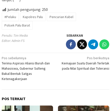
jumlah pengunjung:
250
#Pelaku
Kapolres Palu
Pencurian Kabel
Polsek Palu Barat
Penulis: Tim Media
SEBARKAN
Editor: Admin FS
Navigasi
Pos sebelumnya
Pos berikutnya
Terima Aspirasi Aliansi Buruh dan
Kemajuan Suatu Daerah Terletak
pos
Mahasiswa, Gubernur Sulteng
pada Nilai Spiritual dan Toleransi
Bakal Bentuk Satgas
Ketenagakerjaan
POS TERKAIT