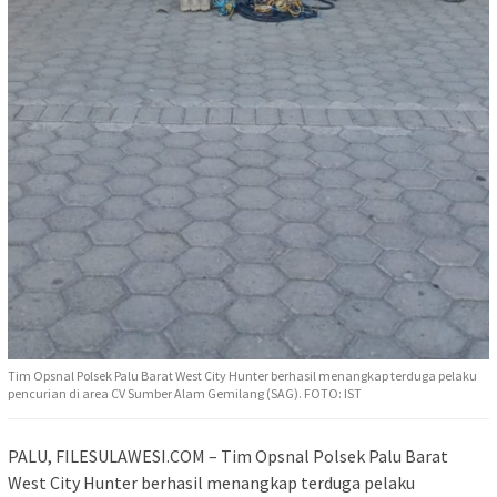
Tim Opsnal Polsek Palu Barat West City Hunter berhasil menangkap terduga pelaku
pencurian di area CV Sumber Alam Gemilang (SAG). FOTO: IST
PALU, FILESULAWESI.COM – Tim Opsnal Polsek Palu Barat
West City Hunter berhasil menangkap terduga pelaku