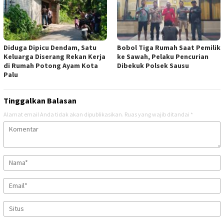
Diduga Dipicu Dendam, Satu
Bobol Tiga Rumah Saat Pemilik
Keluarga Diserang Rekan Kerja
ke Sawah, Pelaku Pencurian
di Rumah Potong Ayam Kota
Dibekuk Polsek Sausu
Palu
Tinggalkan Balasan
Alamat email Anda tidak akan dipublikasikan.
Ruas yang wajib ditandai
*