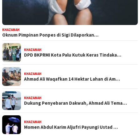
KHAZANAH
Oknum Pimpinan Ponpes di Sigi Dilaporkan…
KHAZANAH
DPD BKPRMI Kota Palu Kutuk Keras Tindaka…
KHAZANAH
Ahmad Ali Waqafkan 14 Hektar Lahan di Am…
KHAZANAH
Dukung Penyebaran Dakwah, Ahmad Ali Tema…
KHAZANAH
Momen Abdul Karim Aljufri Payungi Ustad …