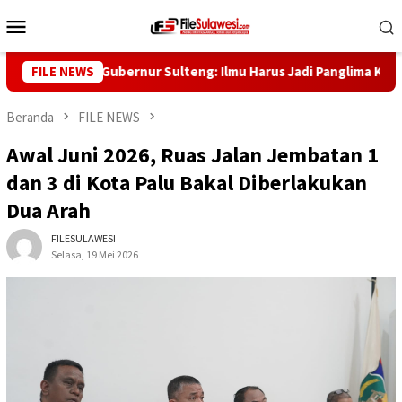
Loncat
Menu
ke
Mobile
konten
 Saggaf, Gubernur Sulteng: Ilmu Harus Jadi Panglima Kehidupan
FILE NEWS
Beranda
FILE NEWS
Awal Juni 2026, Ruas Jalan Jembatan 1
dan 3 di Kota Palu Bakal Diberlakukan
Dua Arah
FILESULAWESI
Selasa, 19 Mei 2026