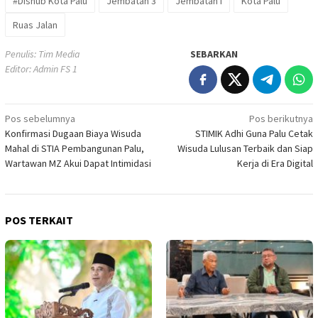
#Dishub Kota Palu
Jembatan 3
Jembatan I
Kota Palu
Ruas Jalan
Penulis: Tim Media
SEBARKAN
Editor: Admin FS 1
Navigasi
Pos sebelumnya
Pos berikutnya
Konfirmasi Dugaan Biaya Wisuda
STIMIK Adhi Guna Palu Cetak
pos
Mahal di STIA Pembangunan Palu,
Wisuda Lulusan Terbaik dan Siap
Wartawan MZ Akui Dapat Intimidasi
Kerja di Era Digital
POS TERKAIT